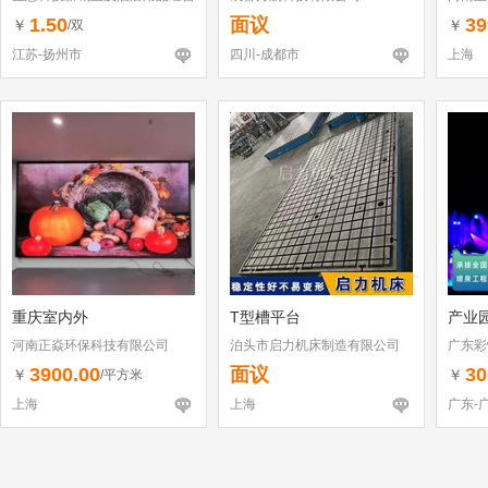
部（个体工商户）
1.50
面议
39
￥
￥
/双
江苏-扬州市
四川-成都市
上海
重庆室内外
T型槽平台
产业
河南正焱环保科技有限公司
泊头市启力机床制造有限公司
广东彩
有限公
3900.00
面议
30
￥
￥
/平方米
上海
上海
广东-