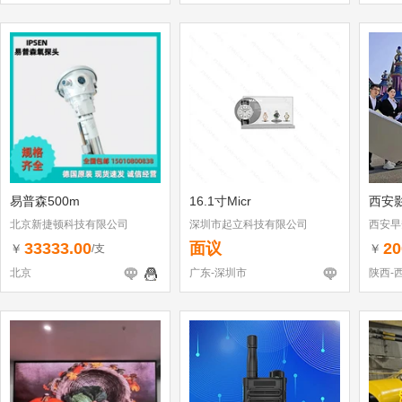
易普森500m
16.1寸Micr
西安
北京新捷顿科技有限公司
深圳市起立科技有限公司
西安早
33333.00
面议
20
￥
￥
/支
北京
广东-深圳市
陕西-