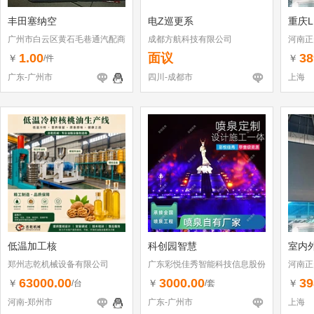
丰田塞纳空
电Z巡更系
重庆L
广州市白云区黄石毛巷通汽配商
成都方航科技有限公司
河南正
行
1.00
面议
38
￥
￥
/件
广东-广州市
四川-成都市
上海
低温加工核
科创园智慧
室内外
郑州志乾机械设备有限公司
广东彩悦佳秀智能科技信息股份
河南正
有限公司
63000.00
3000.00
39
￥
￥
￥
/台
/套
河南-郑州市
广东-广州市
上海