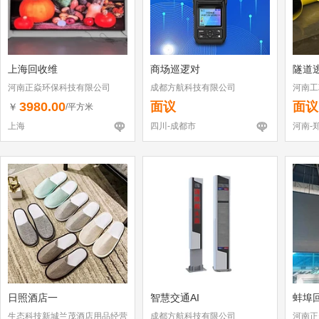
上海回收维
商场巡逻对
隧道
河南正焱环保科技有限公司
成都方航科技有限公司
河南工
3980.00
面议
面议
￥
/平方米
上海
四川-成都市
河南-
日照酒店一
智慧交通AI
蚌埠
生态科技新城兰茂酒店用品经营
成都方航科技有限公司
河南正