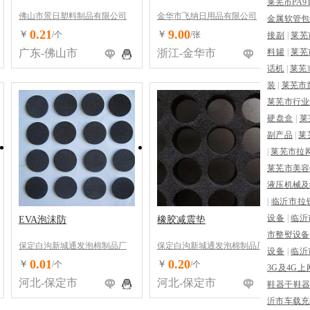
莱芜市PA9
佛山市景日塑料制品有限公司
金华市飞纳日用品有限公司
金属软管包
0.21
9.00
￥
￥
/个
/张
接副
|
莱芜
广东-佛山市
浙江-金华市
料罐
|
莱芜
话机
|
莱芜
装
|
莱芜市
莱芜市行业
硬盘盒
|
莱
副产品
|
莱
|
莱芜市拉
莱芜市美容
液压机械及
|
临沂市拉
设备
|
临沂
EVA泡沫防
橡胶减震垫
市整熨设备
保定白沟新城通发泡棉制品厂
保定白沟新城通发泡棉制品厂
设备
|
临沂
0.01
0.20
￥
￥
/个
/个
3G及4G
河北-保定市
河北-保定市
鞋器干鞋
沂市车载充