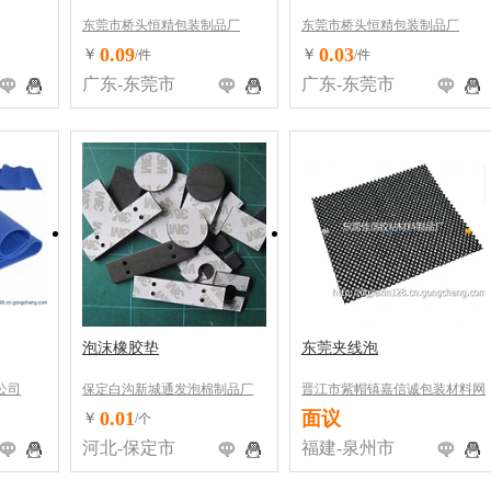
东莞市桥头恒精包装制品厂
东莞市桥头恒精包装制品厂
0.09
0.03
￥
￥
/件
/件
广东-东莞市
广东-东莞市
泡沫橡胶垫
东莞夹线泡
公司
保定白沟新城通发泡棉制品厂
晋江市紫帽镇嘉信诚包装材料网
络经营部
0.01
面议
￥
/个
河北-保定市
福建-泉州市