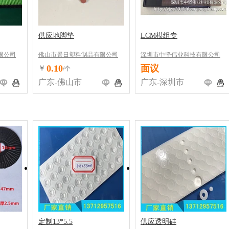
供应地脚垫
LCM模组专
限公司
佛山市景日塑料制品有限公司
深圳市中坚伟业科技有限公司
0.10
面议
￥
/个
广东-佛山市
广东-深圳市
定制13*5.5
供应透明硅