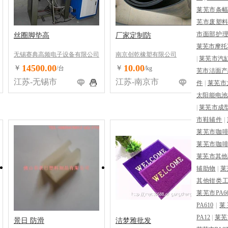
莱芜市条
芜市废塑
市面部护
丝圈脚垫高
厂家定制防
莱芜市摩托
无锡赛典高频电子设备有限公司
南京创乾橡塑有限公司
|
莱芜市汽
14500.00
10.00
￥
￥
/台
/kg
芜市洁面产
江苏-无锡市
江苏-南京市
件
|
莱芜市
太阳能电池
|
莱芜市成
市鞋辅件
|
莱芜市咖
莱芜市咖
莱芜市其他
辅助物
|
莱
其他钳类
莱芜市PA6
PA610
|
莱
PA12
|
莱芜
景日 防滑
洁梦雅批发