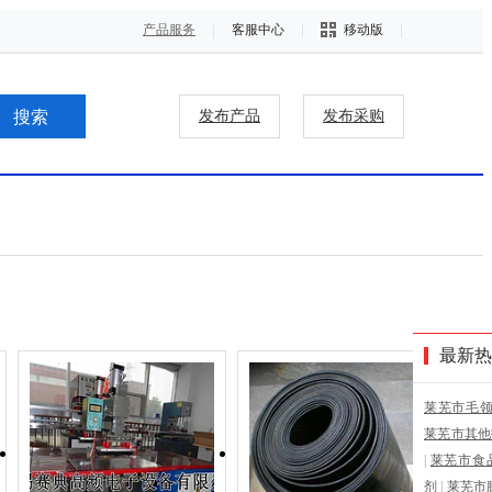
产品服务
客服中心
移动版
发布产品
发布采购
最新热
莱芜市毛
莱芜市其他
|
莱芜市食
剂
|
莱芜市