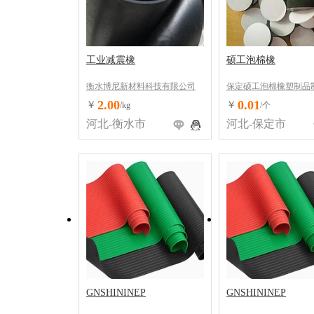
工业减震橡
硕工泡棉橡
衡水博尼新材料科技有限公司
保定硕工泡棉橡塑制品
公司
2.00
0.01
￥
￥
/kg
/个
河北-衡水市
河北-保定市
GNSHININEP
GNSHININEP