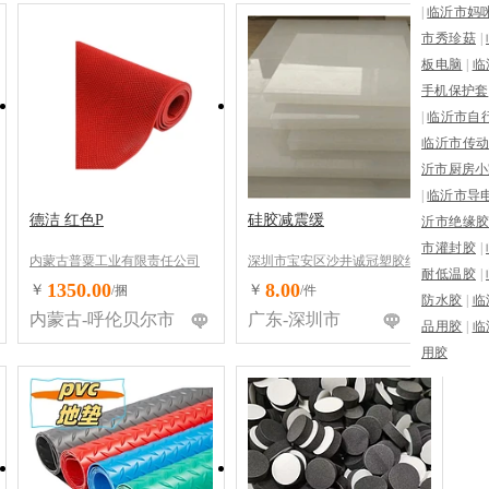
|
临沂市妈
市秀珍菇
|
板电脑
|
临
手机保护套
|
临沂市自
临沂市传
沂市厨房小
|
临沂市导
德洁 红色P
硅胶减震缓
沂市绝缘
市灌封胶
|
内蒙古普粟工业有限责任公司
深圳市宝安区沙井诚冠塑胶绝缘
耐低温胶
|
材料经营部
1350.00
8.00
￥
￥
/捆
/件
防水胶
|
临
内蒙古-呼伦贝尔市
广东-深圳市
品用胶
|
临
用胶