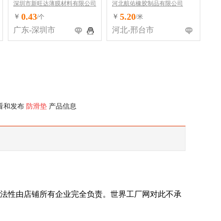
深圳市新旺达薄膜材料有限公司
河北航佑橡胶制品有限公司
0.43
5.20
￥
￥
/个
/米
广东-深圳市
河北-邢台市
看和发布
防滑垫
产品信息
法性由店铺所有企业完全负责。世界工厂网对此不承