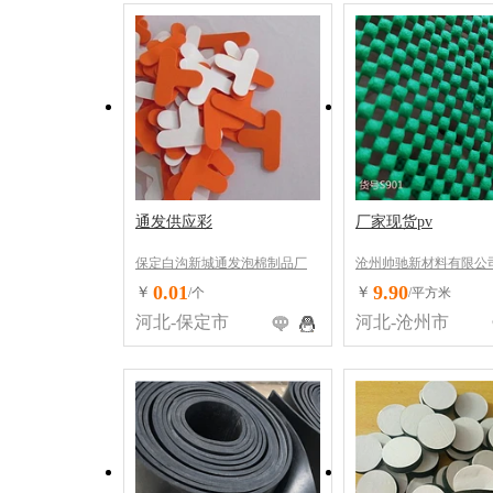
通发供应彩
厂家现货pv
保定白沟新城通发泡棉制品厂
沧州帅驰新材料有限公
0.01
9.90
￥
￥
/个
/平方米
河北-保定市
河北-沧州市