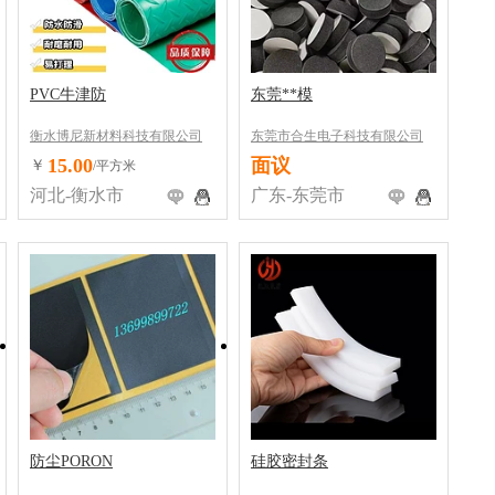
PVC牛津防
东莞**模
衡水博尼新材料科技有限公司
东莞市合生电子科技有限公司
15.00
面议
￥
/平方米
河北-衡水市
广东-东莞市
防尘PORON
硅胶密封条