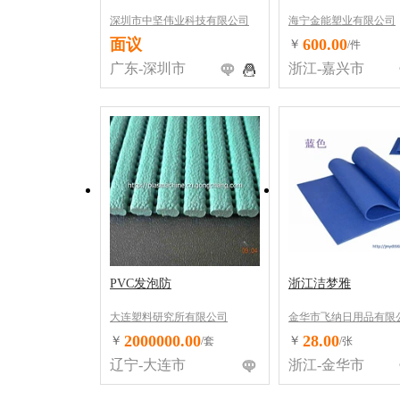
深圳市中坚伟业科技有限公司
海宁金能塑业有限公司
面议
600.00
￥
/件
广东-深圳市
浙江-嘉兴市
PVC发泡防
浙江洁梦雅
大连塑料研究所有限公司
金华市飞纳日用品有限
2000000.00
28.00
￥
￥
/套
/张
辽宁-大连市
浙江-金华市