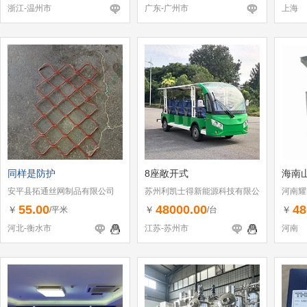
浙江-温州市
广东-广州市
上海
同样是防护
8座敞开式
海南
安平县拓通丝网制品有限公司
苏州利凯士得新能源科技有限公
河南耀
司
55.00
48000.00
48
￥
￥
￥
/平米
/台
河北-衡水市
江苏-苏州市
河南