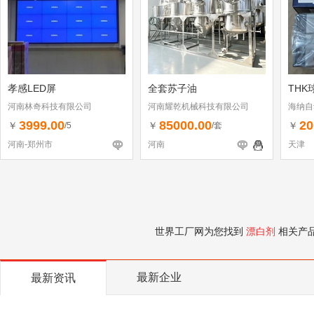
孝感LED屏
全套苏子油
THK
河南林奇科技有限公司
河南耀乾机械科技有限公司
海纳自
司
3999.00
85000.00
20
￥
￥
￥
/5
/套
河南-郑州市
河南
天津
世界工厂网为您找到
漂白剂
相关产
最新企业
最新资讯