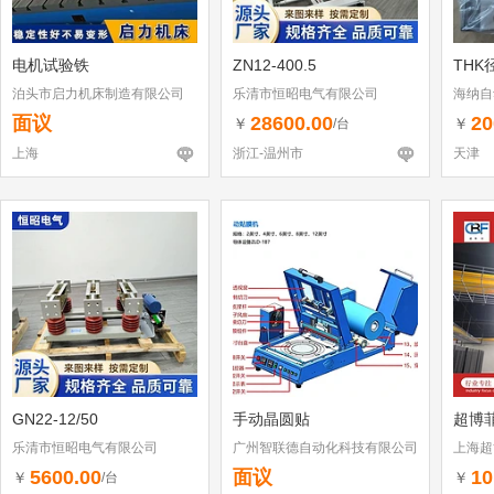
电机试验铁
ZN12-400.5
THK
泊头市启力机床制造有限公司
乐清市恒昭电气有限公司
海纳自
司
面议
28600.00
20
￥
￥
/台
上海
浙江-温州市
天津
GN22-12/50
手动晶圆贴
超博
乐清市恒昭电气有限公司
广州智联德自动化科技有限公司
上海超
5600.00
面议
10
￥
￥
/台