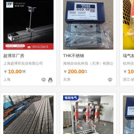
超博菲厂房
THK不锈钢
瑞气
上海超博菲实业有限公司
海纳自动化科技（天津）有限公
杭州佳
司
10.00
200.00
10
￥
￥
￥
/米
/1
上海
天津
浙江-