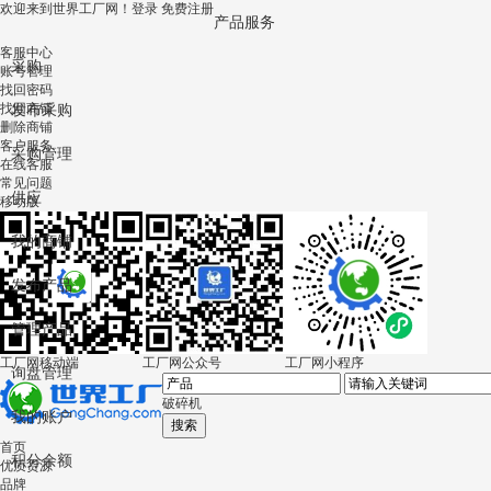
欢迎来到世界工厂网！
登录
免费注册
产品服务
客服中心
采购
账号管理
找回密码
找回商铺
发布采购
删除商铺
客户服务
采购管理
在线客服
常见问题
供应
移动版
我的商铺
发布产品
管理产品
工厂网移动端
工厂网公众号
工厂网小程序
询盘管理
破碎机
我的账户
首页
积分余额
优质货源
品牌