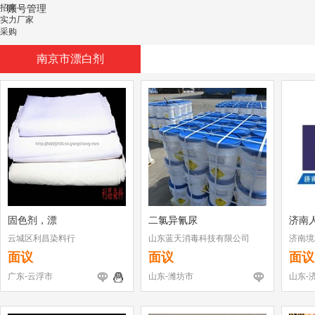
招商
账号管理
实力厂家
采购
南京市漂白剂
固色剂，漂
二氯异氰尿
济南
云城区利昌染料行
山东蓝天消毒科技有限公司
济南境
面议
面议
面议
广东-云浮市
山东-潍坊市
山东-