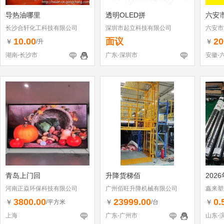
导热油哪里
透明OLED拼
六安
长沙合轩化工科技有限公司
深圳市起立科技有限公司
六安市
10.00
面议
20
￥
￥
/升
湖南-长沙市
广东-深圳市
安徽-
青岛上门回
升降货梯佰
202
河南正焱环保科技有限公司
广州佰旺升降机械有限公司
鑫来塑
3800.00
23999.00
0.
￥
￥
￥
/平方米
/台
上海
广东-广州市
山东-