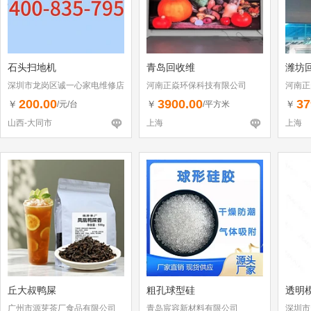
石头扫地机
青岛回收维
潍坊
深圳市龙岗区诚一心家电维修店
河南正焱环保科技有限公司
河南正
（个体工商户）
200.00
3900.00
37
￥
￥
￥
/元/台
/平方米
山西-大同市
上海
上海
丘大叔鸭屎
粗孔球型硅
透明
广州市源芽茶厂食品有限公司
青岛宸容新材料有限公司
深圳市