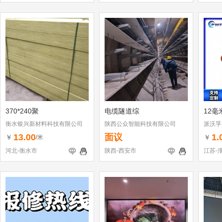
370*240聚
电缆隧道综
12毫
衡水银兴新材料科技有限公司
陕西公众智能科技有限公司
派沃孚
13.00
面议
1.
￥
￥
/米
河北-衡水市
陕西-西安市
江苏-