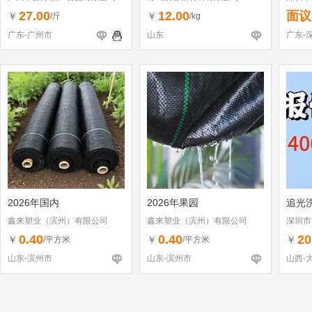
27.00
12.00
面议
￥
￥
/斤
/kg
广东-广州市
山东
广东-
2026年国内
2026年果园
追光
鑫来塑业（滨州）有限公司
鑫来塑业（滨州）有限公司
深圳市
（个体
0.40
0.40
20
￥
￥
￥
/平方米
/平方米
山东-滨州市
山东-滨州市
山西-