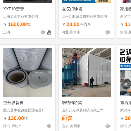
XYT10套管
医院门诊墙
家用
上海居圣实业有限公司
安平县航诚金属制品有限公司
新乡市
1600.00
20.00
11
￥
￥
￥
/套
/平方米
上海
河北-衡水市
河南-
空分设备自
钢结构桥梁
东西
固安县牛驼镇鑫磊滤清器厂
山东亮光涂装科技有限公司
武汉科
130.00
面议
20
￥
￥
/个
河北-廊坊市
山东-滨州市
湖北-