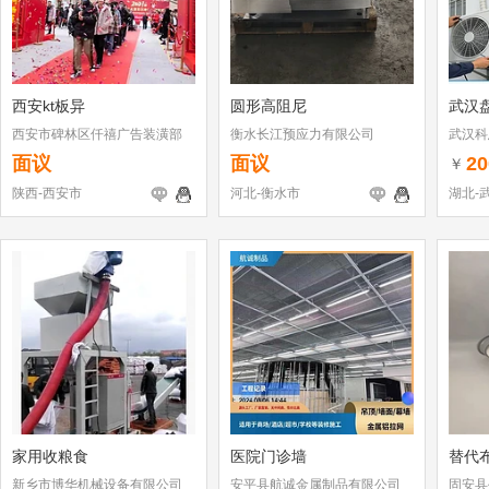
西安kt板异
圆形高阻尼
武汉
西安市碑林区仟禧广告装潢部
衡水长江预应力有限公司
武汉科
面议
面议
20
￥
陕西-西安市
河北-衡水市
湖北-
家用收粮食
医院门诊墙
替代布
新乡市博华机械设备有限公司
安平县航诚金属制品有限公司
固安县