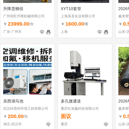
升降货梯佰
XYT10套管
202
广州佰旺升降机械有限公司
上海居圣实业有限公司
鑫来塑
23999.00
1600.00
0.
￥
￥
￥
/台
/套
广东-广州市
上海
山东-
东西湖马池
多孔微通道
202
武汉科恩特环境工程有限公司
重庆礼智鑫科技有限公司
鑫来塑
200.00
面议
0.
￥
￥
/台
湖北-武汉市
重庆
山东-