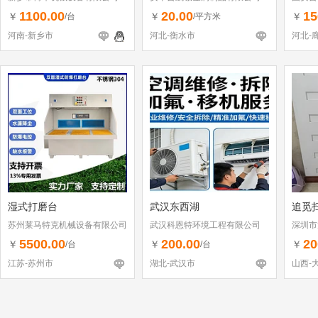
1100.00
20.00
15
￥
￥
￥
/台
/平方米
河南-新乡市
河北-衡水市
河北-
湿式打磨台
武汉东西湖
追觅
苏州莱马特克机械设备有限公司
武汉科恩特环境工程有限公司
深圳市
（个体
5500.00
200.00
20
￥
￥
￥
/台
/台
江苏-苏州市
湖北-武汉市
山西-