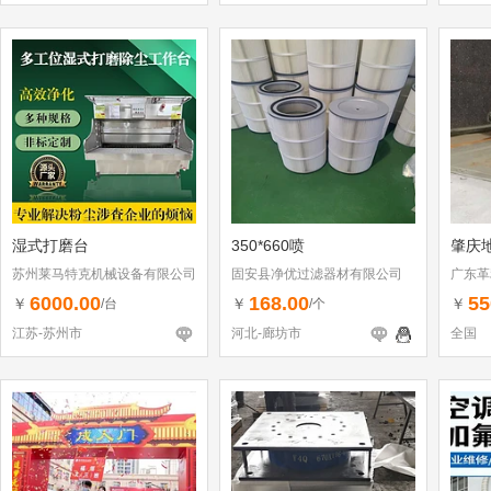
湿式打磨台
350*660喷
肇庆
苏州莱马特克机械设备有限公司
固安县净优过滤器材有限公司
广东革
6000.00
168.00
55
￥
￥
￥
/台
/个
江苏-苏州市
河北-廊坊市
全国