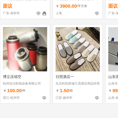
司
面议
3900.00
面议
￥
/平方米
广东-深圳市
上海
广东-
博立压缩空
日照酒店一
山东
杭州佳洁机电设备有限公司
生态科技新城兰茂酒店用品经营
山东丰
部（个体工商户）
100.00
1.50
99
￥
￥
￥
/件
/双
浙江-杭州市
江苏-扬州市
山东-