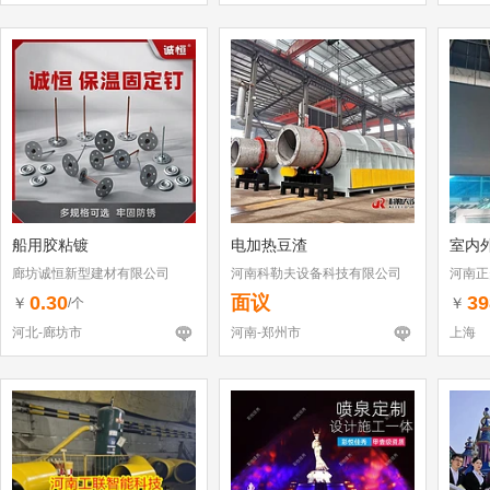
船用胶粘镀
电加热豆渣
室内外
廊坊诚恒新型建材有限公司
河南科勒夫设备科技有限公司
河南正
0.30
面议
39
￥
￥
/个
河北-廊坊市
河南-郑州市
上海