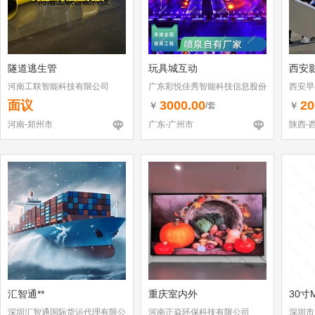
隧道逃生管
玩具城互动
西安
河南工联智能科技有限公司
广东彩悦佳秀智能科技信息股份
西安早
有限公司
面议
3000.00
20
￥
￥
/套
河南-郑州市
广东-广州市
陕西-
汇智通**
重庆室内外
30寸M
深圳汇智通国际货运代理有限公
河南正焱环保科技有限公司
深圳市