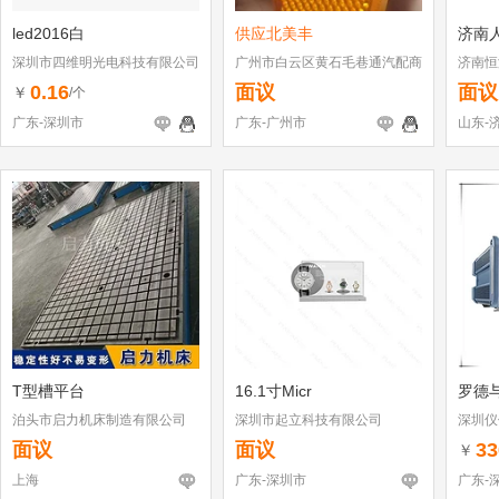
led2016白
供应北美丰
济南
深圳市四维明光电科技有限公司
广州市白云区黄石毛巷通汽配商
济南恒
行
0.16
面议
面议
￥
/个
广东-深圳市
广东-广州市
山东-
T型槽平台
16.1寸Micr
罗德
泊头市启力机床制造有限公司
深圳市起立科技有限公司
深圳仪
面议
面议
33
￥
上海
广东-深圳市
广东-