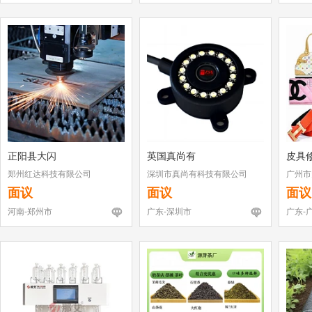
正阳县大闪
英国真尚有
皮具
郑州红达科技有限公司
深圳市真尚有科技有限公司
广州市
店
面议
面议
面议
河南-郑州市
广东-深圳市
广东-