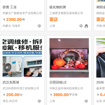
骄鹿 工业
硫化物的测
南阳
内蒙古广能新技术产业有限公司
上海那艾精密仪器有限公司
南阳金
2300.00
面议
面议
￥
/卷
内蒙古-乌海市
上海
河南-
武汉东西湖
日照回收LE
2026
武汉科恩特环境工程有限公司
河南正焱环保科技有限公司
鑫来塑
200.00
3900.00
0.
￥
￥
￥
/台
/平方米
湖北-武汉市
上海
山东-