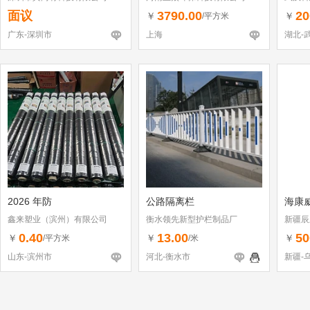
面议
3790.00
20
￥
￥
/平方米
广东-深圳市
上海
湖北-
2026 年防
公路隔离栏
海康
鑫来塑业（滨州）有限公司
衡水领先新型护栏制品厂
新疆辰
0.40
13.00
50
￥
￥
￥
/平方米
/米
山东-滨州市
河北-衡水市
新疆-