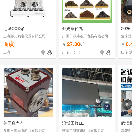
毛刺COD消
鲜奶茶轻乳
2026
上海那艾精密仪器有限公司
广州市源芽茶厂食品有限公司
鑫来塑
面议
27.00
0.
￥
￥
/斤
上海
广东-广州市
山东-
英国真尚有
淄博回收LE
武汉
深圳市真尚有科技有限公司
河南正焱环保科技有限公司
武汉科