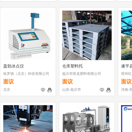
盖勃冰点仪
仓库塑料托
遂平
哈罗德（北京）科技有限公司
临沂市双龙塑料有限公司
郑州红
面议
面议
面议
北京
山东-临沂市
河南-