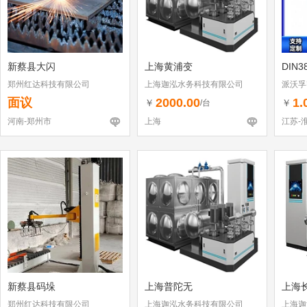
新蔡县大闪
上海黄浦变
DIN3
郑州红达科技有限公司
上海迦泓水务科技有限公司
派沃孚
面议
2000.00
1.
￥
￥
/台
河南-郑州市
上海
江苏-
新蔡县码垛
上海普陀无
上海
郑州红达科技有限公司
上海迦泓水务科技有限公司
上海迦