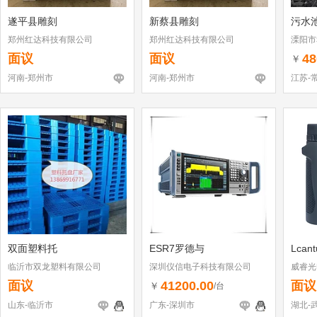
遂平县雕刻
新蔡县雕刻
污水
郑州红达科技有限公司
郑州红达科技有限公司
溧阳市
面议
面议
48
￥
河南-郑州市
河南-郑州市
江苏-
双面塑料托
ESR7罗德与
Lcan
临沂市双龙塑料有限公司
深圳仪信电子科技有限公司
威睿光
面议
41200.00
面议
￥
/台
山东-临沂市
广东-深圳市
湖北-