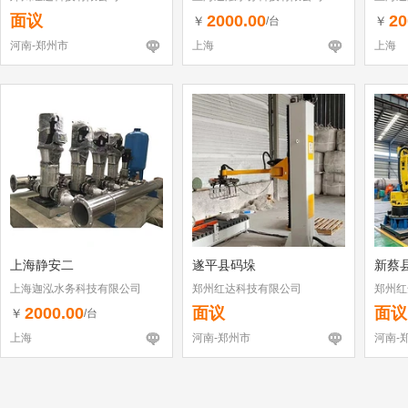
面议
2000.00
20
￥
￥
/台
河南-郑州市
上海
上海
上海静安二
遂平县码垛
新蔡
上海迦泓水务科技有限公司
郑州红达科技有限公司
郑州红
2000.00
面议
面议
￥
/台
上海
河南-郑州市
河南-