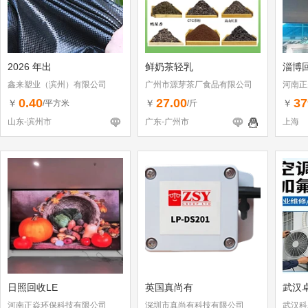
2026 年出
鲜奶茶轻乳
淄博回
鑫来塑业（滨州）有限公司
广州市源芽茶厂食品有限公司
河南正
0.40
27.00
37
￥
￥
￥
/平方米
/斤
山东-滨州市
广东-广州市
上海
日照回收LE
英国真尚有
武汉
河南正焱环保科技有限公司
深圳市真尚有科技有限公司
武汉科