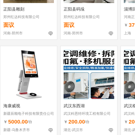
正阳县雕刻
正阳县码垛
淄博回
郑州红达科技有限公司
郑州红达科技有限公司
河南正
面议
面议
37
￥
河南-郑州市
河南-郑州市
上海
海康威视
武汉东西湖
武汉
新疆辰顺电子科技有限责任公司
武汉科恩特环境工程有限公司
武汉科
5000.00
200.00
20
￥
￥
￥
/台
/台
新疆-乌鲁木齐市
湖北-武汉市
湖北-