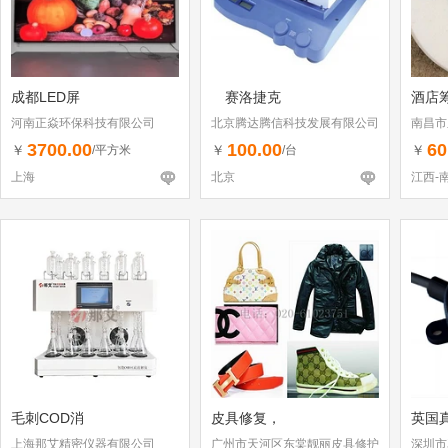
成都LED屏
赛洛捷克
酒店
河南正焱环保科技有限公司
北京腾达腾信科技发展有限公司
南昌市
3700.00
100.00
60
￥
￥
￥
/平方米
/台
上海
北京
江西-
毛刺COD消
皮具修复，
英国
上海那艾精密仪器有限公司
广州市天河区东棠靓丽皮具修护
深圳市