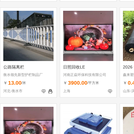
公路隔离栏
日照回收LE
2026
衡水领先新型护栏制品厂
河南正焱环保科技有限公司
鑫来塑
13.00
3900.00
0.
￥
￥
￥
/米
/平方米
河北-衡水市
上海
山东-