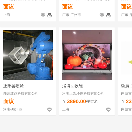
店
面议
面议
面议
上海
广东-广州市
广东-
正阳县喷涂
淄博回收维
骄鹿 
郑州红达科技有限公司
河南正焱环保科技有限公司
内蒙古
面议
3890.00
23
￥
￥
/平方米
河南-郑州市
上海
内蒙古