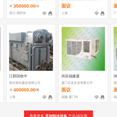
350000.00
面议
￥
/台
浙江-湖州市
上海
广
江阴回收中
供应福建厦
南京南化建设有限公司
厦门立亚实业有限公司
厦
400000.00
面议
￥
/套
上海
福建-厦门市
福
查看更多
其他制冷设备
产品/供应商