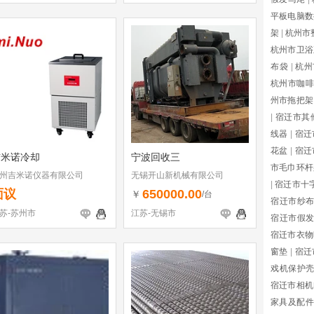
平板电脑数
架
|
杭州市
杭州市卫浴
布袋
|
杭州
杭州市咖啡
州市拖把架
|
宿迁市其
线器
|
宿迁
花盆
|
宿迁
吉米诺冷却
宁波回收三
市毛巾环杆
州吉米诺仪器有限公司
无锡开山新机械有限公司
|
宿迁市十
面议
650000.00
￥
/台
宿迁市纱
苏-苏州市
江苏-无锡市
宿迁市假
宿迁市衣物
窗垫
|
宿迁
戏机保护
宿迁市相机
家具及配件