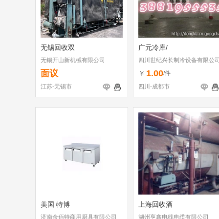
无锡回收双
广元冷库/
无锡开山新机械有限公司
四川世纪兴长制冷设备有限公
面议
1.00
￥
/件
江苏-无锡市
四川-成都市
美国 特博
上海回收酒
济南金佰特商用厨具有限公司
湖州亨鑫电线电缆有限公司