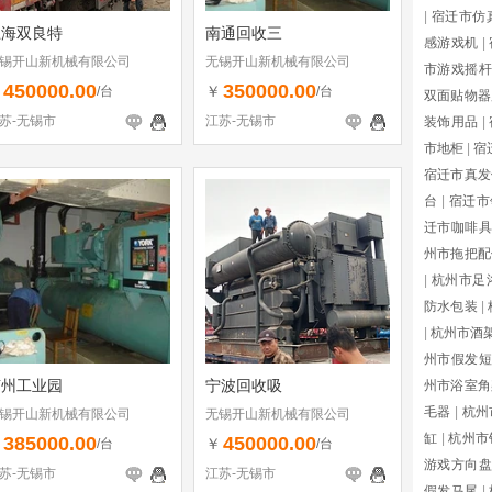
|
宿迁市仿
上海双良特
南通回收三
感游戏机
|
锡开山新机械有限公司
无锡开山新机械有限公司
市游戏摇杆
450000.00
350000.00
￥
￥
/台
/台
双面贴物器
苏-无锡市
江苏-无锡市
装饰用品
|
市地柜
|
宿
宿迁市真发
台
|
宿迁市
迁市咖啡具
州市拖把配
|
杭州市足
防水包装
|
|
杭州市酒
州市假发短
苏州工业园
宁波回收吸
州市浴室角
毛器
|
杭州
锡开山新机械有限公司
无锡开山新机械有限公司
缸
|
杭州市
385000.00
450000.00
￥
￥
/台
/台
游戏方向盘
苏-无锡市
江苏-无锡市
假发马尾
|