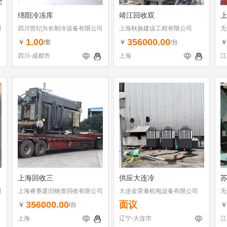
绵阳冷冻库
靖江回收双
司
四川世纪兴长制冷设备有限公司
上海秋扬建设工程有限公司
无
1.00
356000.00
￥
￥
/套
/台
四川-成都市
上海
江
上海回收三
供应大连冷
司
上海睿赛废旧物资回收有限公司
大连金荣泰机电设备有限公司
无
356000.00
面议
￥
/台
上海
辽宁-大连市
江