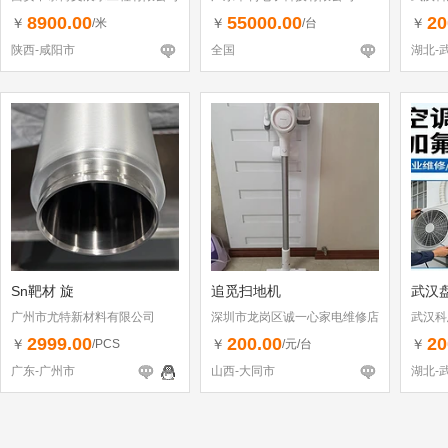
8900.00
55000.00
20
￥
￥
￥
/米
/台
陕西-咸阳市
全国
湖北-
Sn靶材 旋
追觅扫地机
武汉
广州市尤特新材料有限公司
深圳市龙岗区诚一心家电维修店
武汉科
（个体工商户）
2999.00
200.00
20
￥
￥
￥
/PCS
/元/台
广东-广州市
山西-大同市
湖北-