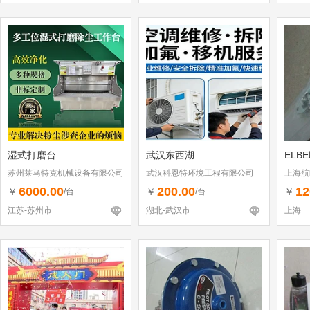
湿式打磨台
武汉东西湖
ELB
苏州莱马特克机械设备有限公司
武汉科恩特环境工程有限公司
上海航
6000.00
200.00
12
￥
￥
￥
/台
/台
江苏-苏州市
湖北-武汉市
上海