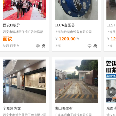
西安kt板异
ELCA变压器
ELS
西安市碑林区仟禧广告装潢部
上海航欧机电设备有限公司
上海航
面议
1200.00
12
￥
￥
/台
陕西-西安市
上海
上海
宁夏彩陶文
佛山哪里有
东西
西安中泰博文展示工程有限公司
广东革利电子科技有限公司
武汉科