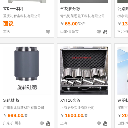
立卧一体闪
气凝胶分散
公路
重庆礼智鑫科技有限公司
青岛海莱恩化工科技有限公司
衡水领
面议
65.00
13
￥
￥
/公斤
重庆
山东-青岛市
河北-
Si靶材 旋
XYT10套管
追觅
广州市尤特新材料有限公司
上海居圣实业有限公司
深圳市
（个体
999.00
1600.00
20
￥
￥
￥
/套
/套
广东-广州市
上海
山西-