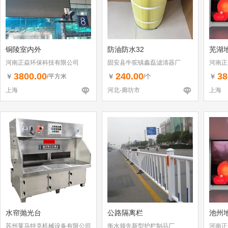
铜陵室内外
防油防水32
芜湖
河南正焱环保科技有限公司
固安县牛驼镇鑫磊滤清器厂
河南正
3800.00
240.00
38
￥
￥
￥
/平方米
/个
上海
河北-廊坊市
上海
水帘抛光台
公路隔离栏
池州
苏州莱马特克机械设备有限公司
衡水领先新型护栏制品厂
河南正