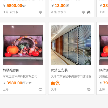
5800.00
13.00
38
￥
￥
￥
/台
/米
江苏-苏州市
河北-衡水市
上海
鹤壁维修回
武清区安装
鹤壁
河南正焱环保科技有限公司
天津市东丽区中兴盛华门窗经营
河南正
部
3980.00
面议
39
￥
￥
/平方米
上海
天津
上海