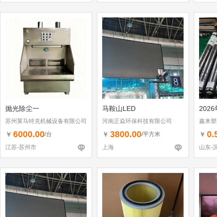
抛光除尘一
马鞍山LED
202
苏州莱马特克机械设备有限公司
河南正焱环保科技有限公司
鑫来塑
6000.00
3800.00
0.
￥
￥
￥
/台
/平方米
江苏-苏州市
上海
山东-