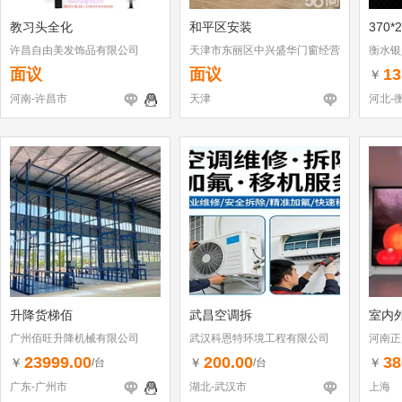
教习头全化
和平区安装
370*
许昌自由美发饰品有限公司
天津市东丽区中兴盛华门窗经营
衡水银
部
面议
面议
13
￥
河南-许昌市
天津
河北-
升降货梯佰
武昌空调拆
室内外
广州佰旺升降机械有限公司
武汉科恩特环境工程有限公司
河南正
23999.00
200.00
38
￥
￥
￥
/台
/台
广东-广州市
湖北-武汉市
上海