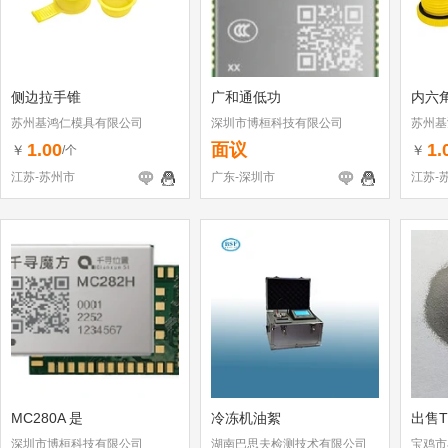
侧边拉手锥
广和通低功
内六
苏州基鸿仁模具有限公司
深圳市博桓科技有限公司
苏州基
1.00
面议
1.
￥
￥
/个
江苏-苏州市
广东-深圳市
江苏-
MC280A 是
冷冻机油絮
出售T
深圳市博桓科技有限公司
湖南巴思夫检测技术有限公司
宝鸡市