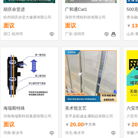
胡庆余堂进
广和通Cat1
500
杭州胡庆余堂大健康有限公司
深圳市博桓科技有限公司
青岛融
面议
面议
13
￥
浙江-杭州市
广东-深圳市
山东-
海瑞斯特殊
美术馆文艺
六安
河南海瑞斯科技集团有限公司
安平县航诚金属制品有限公司
六安市
面议
20.00
20
￥
￥
/平方米
河南-新乡市
河北-衡水市
安徽-