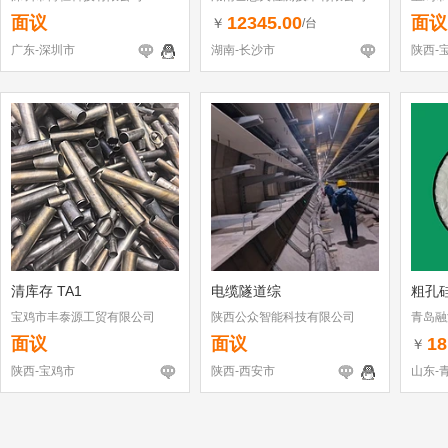
面议
12345.00
面议
￥
/台
广东-深圳市
湖南-长沙市
陕西-
清库存 TA1
电缆隧道综
粗孔
宝鸡市丰泰源工贸有限公司
陕西公众智能科技有限公司
青岛融
面议
面议
18
￥
陕西-宝鸡市
陕西-西安市
山东-