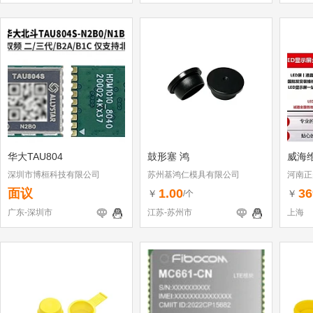
华大TAU804
鼓形塞 鸿
威海
深圳市博桓科技有限公司
苏州基鸿仁模具有限公司
河南正
面议
1.00
36
￥
￥
/个
广东-深圳市
江苏-苏州市
上海