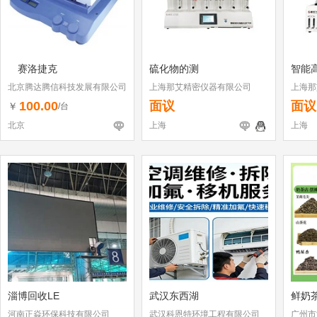
赛洛捷克
硫化物的测
智能
北京腾达腾信科技发展有限公司
上海那艾精密仪器有限公司
上海那
100.00
面议
面议
￥
/台
北京
上海
上海
淄博回收LE
武汉东西湖
鲜奶
河南正焱环保科技有限公司
武汉科恩特环境工程有限公司
广州市