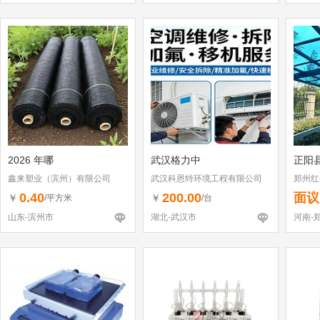
2026 年哪
武汉格力中
正阳
鑫来塑业（滨州）有限公司
武汉科恩特环境工程有限公司
郑州红
0.40
200.00
面议
￥
￥
/平方米
/台
山东-滨州市
湖北-武汉市
河南-