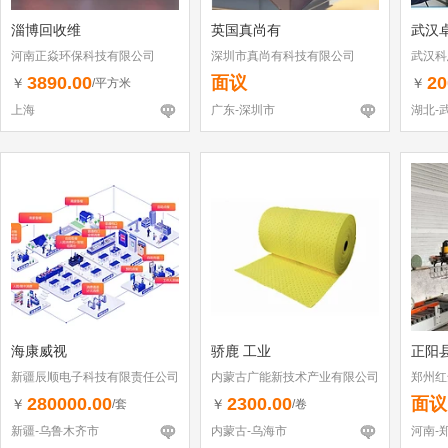
淄博回收维
英国真尚有
武汉
河南正焱环保科技有限公司
深圳市真尚有科技有限公司
武汉科
3890.00
面议
20
￥
￥
/平方米
上海
广东-深圳市
湖北-
海康威视
骄鹿 工业
正阳
新疆辰顺电子科技有限责任公司
内蒙古广能新技术产业有限公司
郑州红
280000.00
2300.00
面议
￥
￥
/套
/卷
新疆-乌鲁木齐市
内蒙古-乌海市
河南-