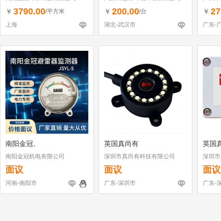
3790.00
200.00
27
￥
￥
￥
/平方米
/台
上海
湖北-武汉市
广东-
南阳金冠、
英国真尚有
英国
南阳金冠机电有限公司
深圳市真尚有科技有限公司
深圳市
面议
面议
面议
河南-南阳市
广东-深圳市
广东-