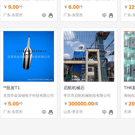
9.00
6.00
12
￥
￥
￥
/个
/个
广东-东莞市
广东-东莞市
广东-
**批发T1
启航机械石
THK
东莞市金加锡电子科技有限公司
枣庄市启航机械制造有限公司
海纳自
司
5.00
300000.00
20
￥
￥
￥
/个
/套
广东-东莞市
山东-枣庄市
天津