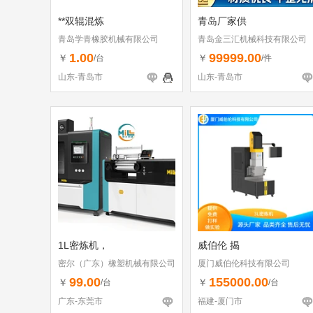
**双辊混炼
青岛厂家供
青岛学青橡胶机械有限公司
青岛金三汇机械科技有限公司
1.00
99999.00
￥
￥
/台
/件
山东-青岛市
山东-青岛市
1L密炼机，
威伯伦 揭
密尔（广东）橡塑机械有限公司
厦门威伯伦科技有限公司
99.00
155000.00
￥
￥
/台
/台
广东-东莞市
福建-厦门市