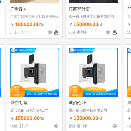
广州普同
江苏35升密
2
广州市普同实验分析仪器有限公
泰兴市瑞兴橡塑机械有限公司
泰
司
180000.00
150000.00
￥
￥
/台
/台
广东-广州市
江苏-泰州市
江
威伯伦 厦
威伯伦 小
威
厦门威伯伦科技有限公司
厦门威伯伦科技有限公司
厦
155000.00
155000.00
￥
￥
/台
/台
福建-厦门市
福建-厦门市
福