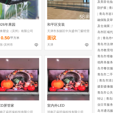
及美容化妆
防护展
|
青
|
青岛市咨
融保险及审
026年果园
和平区安装
及仓储展
|
来塑业（滨州）有限公司
天津市东丽区中兴盛华门窗经营
岛市区域代
部
0.50
面议
￥
/平方米
介
|
青岛市
青岛市法律
东-滨州市
天津
岛市教育
青岛市维修
他商务服务
岛市餐饮
青岛市二手
|
青岛市清
摄影摄像
青岛市公关
转让
|
青岛
业日常服务
ED屏管家
室内外LED
岛市通讯
南正焱环保科技有限公司
河南正焱环保科技有限公司