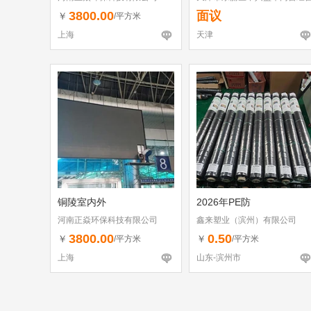
部
3800.00
面议
￥
/平方米
上海
天津
铜陵室内外
2026年PE防
河南正焱环保科技有限公司
鑫来塑业（滨州）有限公司
3800.00
0.50
￥
￥
/平方米
/平方米
上海
山东-滨州市