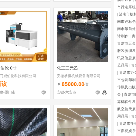
市行走系统
|
济南市版
南市色标色
南市印前处
计制作
|
青
青岛市五金
服装纺织及
讯及信息展
艺品展
|
青
伯伦 6寸
化工三元乙
|
青岛市办
门威伯伦科技有限公司
安徽承恒机械设备有限公司
市包装印刷
面议
85000.00
￥
/台
传媒及出版
建-厦门市
安徽-六安市
会
|
青岛市
算机软件及
航空航天展
用品展
|
青
|
青岛市生
市影视娱乐