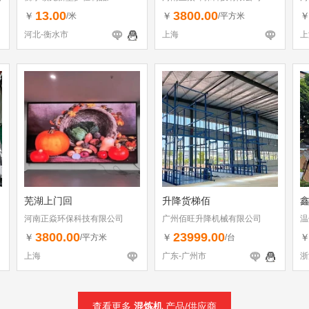
13.00
3800.00
￥
￥
/米
/平方米
河北-衡水市
上海
上
芜湖上门回
升降货梯佰
河南正焱环保科技有限公司
广州佰旺升降机械有限公司
温
3800.00
23999.00
￥
￥
/平方米
/台
上海
广东-广州市
浙
查看更多
混炼机
产品/供应商