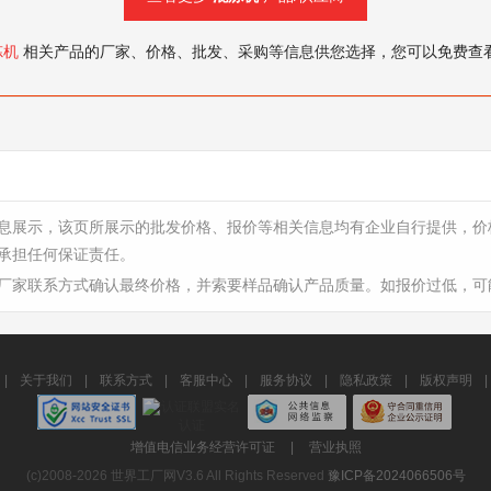
炼机
相关产品的厂家、价格、批发、采购等信息供您选择，您可以免费查
息展示，该页所展示的批发价格、报价等相关信息均有企业自行提供，价
承担任何保证责任。
厂家联系方式确认最终价格，并索要样品确认产品质量。如报价过低，可
|
关于我们
|
联系方式
|
客服中心
|
服务协议
|
隐私政策
|
版权声明
|
增值电信业务经营许可证
|
营业执照
(c)2008-2026 世界工厂网V3.6 All Rights Reserved
豫ICP备2024066506号