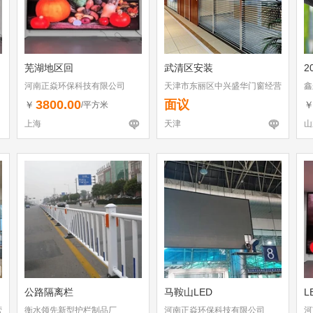
芜湖地区回
武清区安装
2
河南正焱环保科技有限公司
天津市东丽区中兴盛华门窗经营
鑫
部
3800.00
面议
￥
/平方米
上海
天津
山
公路隔离栏
马鞍山LED
L
营
衡水领先新型护栏制品厂
河南正焱环保科技有限公司
河