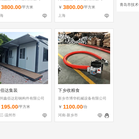
青岛市技术
3800.00
3800.00
￥
￥
/平方米
/平方米
海
上海
鑫佰达集装
下乡收粮食
州鑫佰达彩钢构件有限公司
新乡市博华机械设备有限公司
195.00
1100.00
￥
￥
/平方米
/台
江-温州市
河南-新乡市