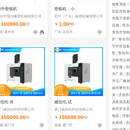
报警系统
|
0升密炼机
密炼机，小
防监控设备
兴市瑞兴橡塑机械有限公司
密尔（广东）橡塑机械有限公司
市电子巡更
100000.00
1.00
￥
￥
/元
/99
设施
|
青岛
苏-泰州市
广东-东莞市
青岛市智能
护
|
青岛市
宇对讲设备
墅
|
青岛市
济南市山林
写字楼
|
济
市厂房
|
济
市迁厂搬家
南市摩托车
具
|
济南市
伯伦 供
威伯伦 试
及改装及配
南市安全及
门威伯伦科技有限公司
厦门威伯伦科技有限公司
电器
|
济南
155000.00
155000.00
￥
￥
/台
/台
向系统
|
济
建-厦门市
福建-厦门市
油站设备
|