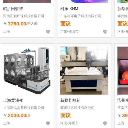
临沂回收维
柯乐 KNM‑
新蔡
河南正焱环保科技有限公司
广东柯乐电子科技有限公司
郑州红
3760.00
面议
面议
￥
/平方米
上海
广东-佛山市
河南-
上海黄浦变
新蔡县雕刻
滨州
上海迦泓水务科技有限公司
郑州红达科技有限公司
河南正
2000.00
面议
39
￥
￥
/台
上海
河南-郑州市
上海