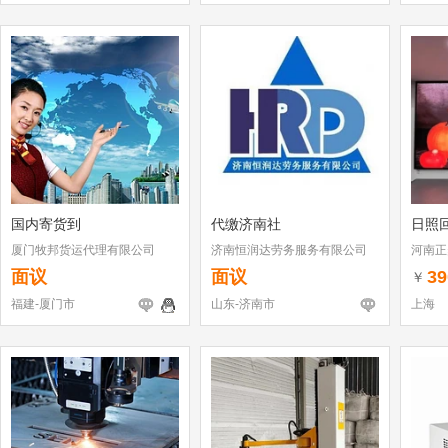
国内寄货到
代缴济南社
日照
厦门牧邦货运代理有限公司
济南恒润达劳务服务有限公司
河南正
面议
面议
39
￥
福建-厦门市
山东-济南市
上海