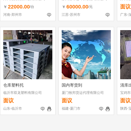
司
22000.00
60000.00
面议
￥
￥
/台
/元
河南-郑州市
江苏-苏州市
广东-
仓库塑料托
国内寄货到
清库出
临沂市双龙塑料有限公司
厦门牧邦货运代理有限公司
宝鸡市
面议
面议
面议
山东-临沂市
福建-厦门市
陕西-