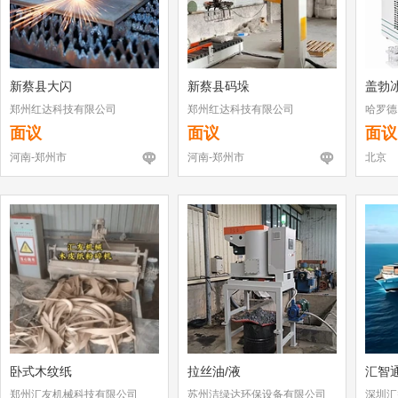
新蔡县大闪
新蔡县码垛
盖勃
郑州红达科技有限公司
郑州红达科技有限公司
哈罗德
面议
面议
面议
河南-郑州市
河南-郑州市
北京
卧式木纹纸
拉丝油/液
汇智
郑州汇友机械科技有限公司
苏州洁绿达环保设备有限公司
深圳汇