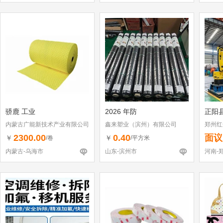
骄鹿 工业
2026 年防
正阳
内蒙古广能新技术产业有限公司
鑫来塑业（滨州）有限公司
郑州红
2300.00
0.40
面议
￥
￥
/卷
/平方米
内蒙古-乌海市
山东-滨州市
河南-