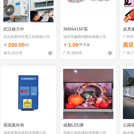
武汉格力中
3M56415F双
皮具
武汉科恩特环境工程有限公司
深圳市鑫楷鸿胶粘有限公司
广州市
店
200.00
1.00
面议
￥
￥
/台
/平方米
湖北-武汉市
广东-深圳市
广东-
英国真尚有
成都LED屏
公路
深圳市真尚有科技有限公司
河南正焱环保科技有限公司
衡水领