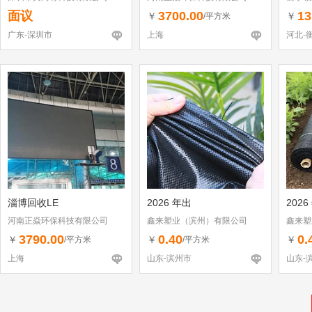
面议
3700.00
13
￥
￥
/平方米
广东-深圳市
上海
河北-
淄博回收LE
2026 年出
2026
河南正焱环保科技有限公司
鑫来塑业（滨州）有限公司
鑫来塑
3790.00
0.40
0.
￥
￥
￥
/平方米
/平方米
上海
山东-滨州市
山东-