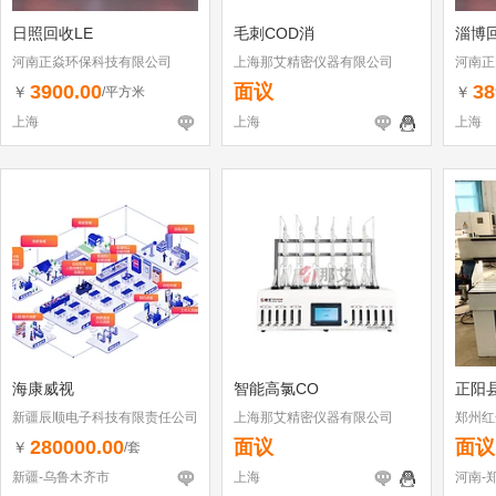
日照回收LE
毛刺COD消
淄博
河南正焱环保科技有限公司
上海那艾精密仪器有限公司
河南正
3900.00
面议
38
￥
￥
/平方米
上海
上海
上海
海康威视
智能高氯CO
正阳
新疆辰顺电子科技有限责任公司
上海那艾精密仪器有限公司
郑州红
280000.00
面议
面议
￥
/套
新疆-乌鲁木齐市
上海
河南-