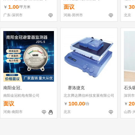
1.00
面议
30
￥
￥
/平方米
广东-深圳市
河南-郑州市
北京
南阳金冠、
赛洛捷克
石头
南阳金冠机电有限公司
北京腾达腾信科技发展有限公司
深圳市
（个体
面议
100.00
20
￥
￥
/台
河南-南阳市
北京
山西-