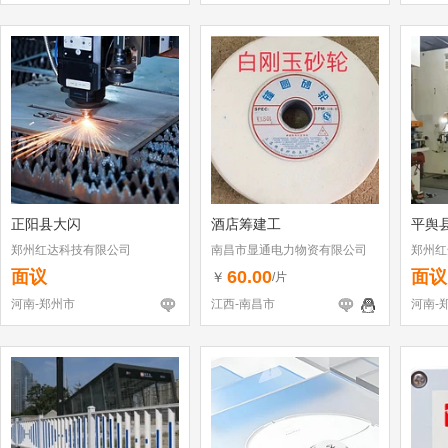
正阳县大闪
酒店筹建工
平舆
郑州红达科技有限公司
南昌市显通电力物资有限公司
郑州红
面议
60.00
面议
￥
/片
河南-郑州市
江西-南昌市
河南-