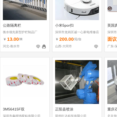
公路隔离栏
小米5por扫
英国
衡水领先新型护栏制品厂
深圳市龙岗区诚一心家电维修店
深圳市
（个体工商户）
13.00
200.00
面议
￥
￥
/米
/元/台
河北-衡水市
山西-大同市
广东-
3M56415F双
正阳县喷涂
重庆
深圳市鑫楷鸿胶粘有限公司
郑州红达科技有限公司
北京华