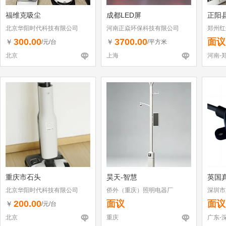
福维克吸尘
成都LED屏
正阳
北京华阳时代科技有限公司
河南正焱环保科技有限公司
郑州红
300.00
3700.00
面议
￥
￥
/元/台
/平方米
北京
上海
河南-
重庆市石头
昊天-智慧
英国
北京华阳时代科技有限公司
侨外（重庆）照明电器厂
深圳市
200.00
面议
面议
￥
/元/台
北京
重庆
广东-