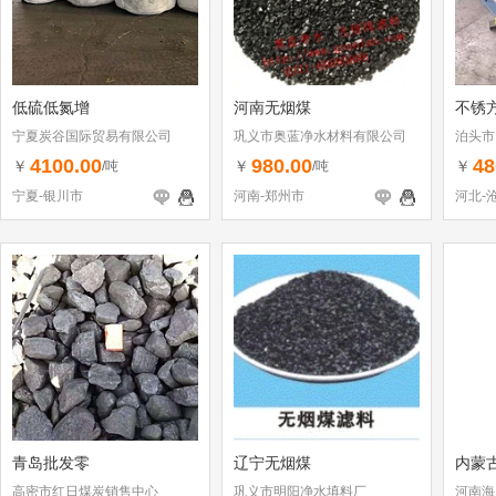
低硫低氮增
河南无烟煤
不锈
宁夏炭谷国际贸易有限公司
巩义市奥蓝净水材料有限公司
泊头市
4100.00
980.00
48
￥
￥
￥
/吨
/吨
宁夏-银川市
河南-郑州市
河北-
青岛批发零
辽宁无烟煤
内蒙
高密市红日煤炭销售中心
巩义市明阳净水填料厂
河南海