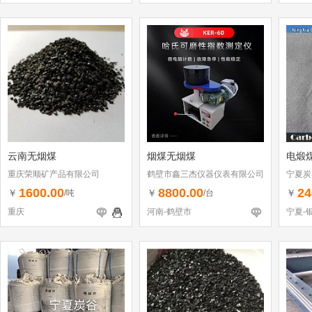
云南无烟煤
烟煤无烟煤
电煅煤
重庆荣顺矿产品有限公司
鹤壁市鑫三杰仪器仪表有限公司
宁夏炭
1600.00
8800.00
24
￥
￥
￥
/吨
/台
重庆
河南-鹤壁市
宁夏-