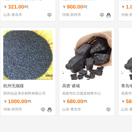
321.00
900.00
1.
￥
￥
￥
/吨
/吨
山东-青岛市
河南-郑州市
河南-
杭州无烟煤
高密 诸城
青岛
郑州信达净水材料有限公司
高密市红日煤炭销售中心
高密市
1000.00
680.00
58
￥
￥
￥
/吨
/吨
河南-郑州市
山东-青岛市
山东-