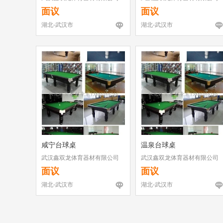
面议
面议
湖北-武汉市
湖北-武汉市
咸宁台球桌
温泉台球桌
武汉鑫双龙体育器材有限公司
武汉鑫双龙体育器材有限公司
面议
面议
湖北-武汉市
湖北-武汉市