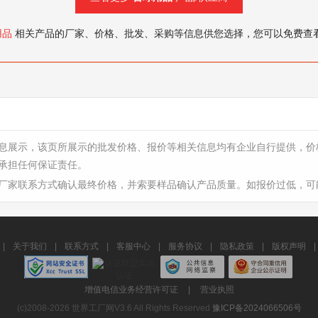
用品
相关产品的厂家、价格、批发、采购等信息供您选择，您可以免费查
息展示，该页所展示的批发价格、报价等相关信息均有企业自行提供，价
承担任何保证责任。
厂家联系方式确认最终价格，并索要样品确认产品质量。如报价过低，可
|
关于我们
|
联系方式
|
客服中心
|
服务协议
|
隐私政策
|
版权声明
|
增值电信业务经营许可证
|
营业执照
(c)2008-2026 世界工厂网V3.6 All Rights Reserved
豫ICP备2024066506号