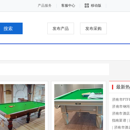
产品服务
客服中心
移动版
发布产品
发布采购
最新热
济南市PTF
济南市钢
济南市酒店
指南菜谱
|
|
济南市酒