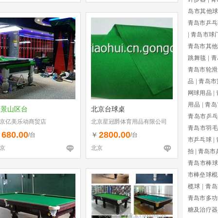
岛市其他
青岛市乒乓
|
青岛市球
青岛市其他
跳舞毯
|
青
青岛市轮滑
品
|
青岛市
网球用品
|
用品
|
青岛
石景山区台
北京台球桌
青岛市乒
京亿美乐动商贸店
北京星冠爵体育用品有限公司
青岛市羽毛
680.00
2800.00
￥
￥
/台
/台
市乒乓球
|
京
北京
拍
|
青岛市
青岛市棒球
市棒垒球棍
榄球
|
青岛
青岛市多功
糖及治疗器