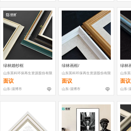
绿林婚纱框
绿林画框/
绿林
山东英科环保再生资源股份有限
山东英科环保再生资源股份有限
山东英
公司
公司
公司
面议
面议
面议
山东-淄博市
山东-淄博市
山东-