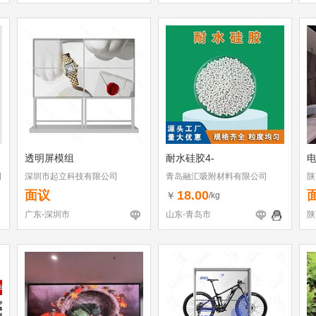
透明屏模组
耐水硅胶4-
司
深圳市起立科技有限公司
青岛融汇吸附材料有限公司
陕
面议
18.00
￥
/kg
广东-深圳市
山东-青岛市
陕