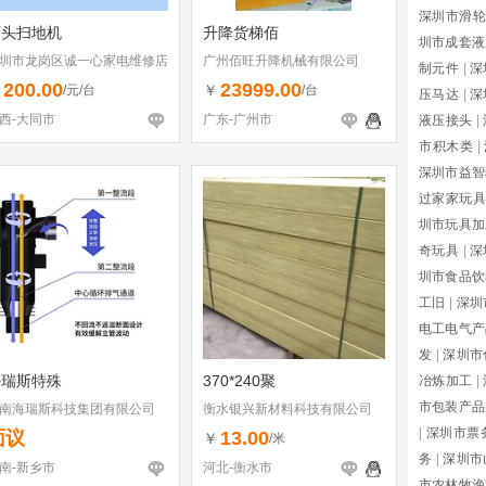
深圳市滑轮
石头扫地机
升降货梯佰
圳市成套液
圳市龙岗区诚一心家电维修店
广州佰旺升降机械有限公司
制元件
|
深
个体工商户）
200.00
23999.00
￥
￥
/元/台
/台
压马达
|
深
西-大同市
广东-广州市
液压接头
|
市积木类
|
深圳市益智
过家家玩具
圳市玩具加
奇玩具
|
深
圳市食品饮
工旧
|
深圳
电工电气产
发
|
深圳市
海瑞斯特殊
370*240聚
冶炼加工
|
市包装产品
南海瑞斯科技集团有限公司
衡水银兴新材料科技有限公司
|
深圳市票
面议
13.00
￥
/米
务
|
深圳市
南-新乡市
河北-衡水市
市农林牧渔