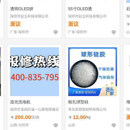
透明OLED拼
55寸OLED透
深圳市起立科技有限公司
深圳市起立科技有限公司
深
（
面议
面议
广东-深圳市
广东-深圳市
山
追光洗地机
粗孔球型硅
深圳市龙岗区诚一心家电维修店
青岛宸容新材料有限公司
河
（个体工商户）
200.00
12.00
￥
￥
/元/台
/kg
山西-大同市
山东
河