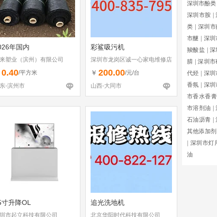
深圳市酚类
深圳市胺
|
类
|
深圳市
市醚
|
深圳
026年国内
彩鲨吸污机
羧酸盐
|
深
来塑业（滨州）有限公司
深圳市龙岗区诚一心家电维修店
腈
|
深圳市
（个体工商户）
0.40
200.00
￥
￥
/平方米
/元/台
代烃
|
深圳
香氛
|
深圳
东-滨州市
山西-大同市
市香水香膏
市溶剂油
|
石油沥青
|
其他添加剂
|
深圳市灯
油
5寸升降OL
追光洗地机
圳市起立科技有限公司
北京华阳时代科技有限公司