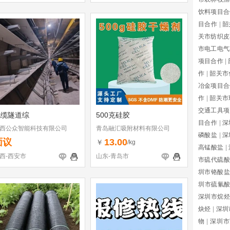
饮料项目合
目合作
|
韶
关市纺织皮
市电工电气
项目合作
|
作
|
韶关市
冶金项目合
作
|
韶关市
交通工具项
电缆隧道综
500克硅胶
目合作
|
深
西公众智能科技有限公司
青岛融汇吸附材料有限公司
磷酸盐
|
深
面议
13.00
￥
/kg
高锰酸盐
|
西-西安市
山东-青岛市
市硫代硫酸
圳市铬酸盐
圳市硫氰
深圳市烷烃
炔烃
|
深圳
物
|
深圳市