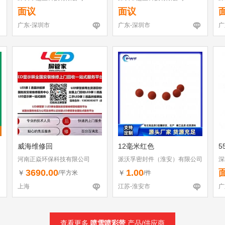
面议
面议
广东-深圳市
广东-深圳市
广
威海维修回
12毫米红色
5
河南正焱环保科技有限公司
派沃孚密封件（淮安）有限公司
深
3690.00
1.00
￥
￥
/平方米
/件
上海
江苏-淮安市
广
查看更多
喷雪喷彩带
产品/供应商