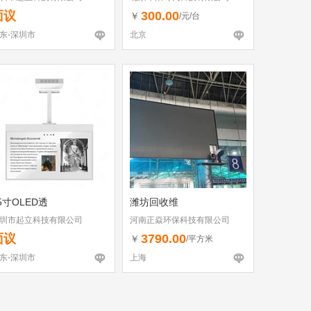
面议
300.00
￥
/元/台
东-深圳市
北京
5寸OLED透
潍坊回收维
圳市起立科技有限公司
河南正焱环保科技有限公司
面议
3790.00
￥
/平方米
东-深圳市
上海