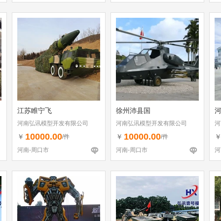
江苏睢宁飞
徐州沛县国
河南弘讯模型开发有限公司
河南弘讯模型开发有限公司
河
10000.00
10000.00
￥
￥
/件
/件
河南-周口市
河南-周口市
河