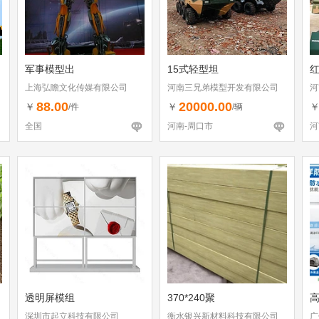
军事模型出
15式轻型坦
上海弘瞻文化传媒有限公司
河南三兄弟模型开发有限公司
河
88.00
20000.00
￥
￥
/件
/辆
全国
河南-周口市
河
透明屏模组
370*240聚
高
深圳市起立科技有限公司
衡水银兴新材料科技有限公司
广