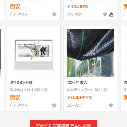
面议
13.00
￥
/米
广东-深圳市
河北-衡水市
广
透明OLED拼
2026年果园
透
深圳市起立科技有限公司
鑫来塑业（滨州）有限公司
深
面议
0.40
￥
/平方米
广东-深圳市
山东-滨州市
广
查看更多
军事模型
产品/供应商