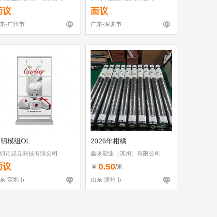
面议
面议
东-广州市
广东-深圳市
明模组OL
2026年柑橘
圳市起立科技有限公司
鑫来塑业（滨州）有限公司
面议
0.50
￥
/米
东-深圳市
山东-滨州市