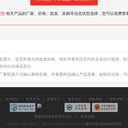
模型
相关产品的厂家、价格、批发、采购等信息供您选择，您可以免费查
息展示，该页所展示的批发价格、报价等相关信息均有企业自行提供，价
承担任何保证责任。
厂家联系方式确认最终价格，并索要样品确认产品质量。如报价过低，可
|
关于我们
|
联系方式
|
客服中心
|
服务协议
|
隐私政策
|
版权声明
|
增值电信业务经营许可证
|
营业执照
(c)2008-2026 世界工厂网V3.6 All Rights Reserved
豫ICP备2024066506号