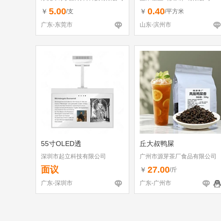
5.00
0.40
￥
￥
/支
/平方米
广东-东莞市
山东-滨州市
55寸OLED透
丘大叔鸭屎
深圳市起立科技有限公司
广州市源芽茶厂食品有限公司
面议
27.00
￥
/斤
广东-深圳市
广东-广州市