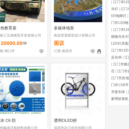
|
江门市L
吊灯
|
江门
ED地脚灯
|
门市LED
红色教育基
多媒体地形
|
江门市L
南三兄弟模型开发有限公司
南昌景晨模型设计有限公司
植物生长灯
20000.00
面议
￥
/辆
LED灯具
江门市LE
南-周口市
江西-南昌市
反光杯
|
江
|
江门市婚
芯
|
江门市
江门市其他
门市USB
市签到本
|
家用炒菜机
浓 C6 防
透明OLED拼
州鑫盛洋新材料有限公司
深圳市起立科技有限公司