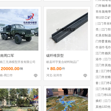
门市轴承座
市吊装绳带
市LED工
|
江门市丝
壳
|
江门市
灯具控制器
门市婴童抱
巾浴巾毛
江门市婚庆
河南周口军
碳纤维异型
浴巾
|
江门
南三兄弟模型开发有限公司
献县环宇复合材料制品厂
江门市其他
20000.00
80.00
￥
￥
/辆
/件
盒
|
江门市
南-周口市
河北-沧州市
江门市丝锥
套
|
江门市
江门市吊梁
|
江门市LE
插灯
|
江门
其他LED