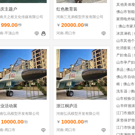
其他美体
国庆主题户
红色教育装
佛山市智能
南天之枢文化传媒有限公司
河南三兄弟模型开发有限公司
家用电炸锅
999.00
20000.00
￥
￥
/件
/辆
|
佛山市家
南-平顶山市
河南-周口市
冰淇淋机
|
山市其他个
灶消套装
|
产妇食品
|
山市孕产妇
养品
|
佛山
佛山市自动
椅
|
佛山市i
洗车器
|
佛
山市校验仪
商业活动展
浙江桐庐活
山市焊接
江门市婚庆
南弘讯模型开发有限公司
河南弘讯模型开发有限公司
床垫保护
10000.00
10000.00
￥
￥
/台
/件
江门市快递
南-周口市
河南-周口市
门市测电笔