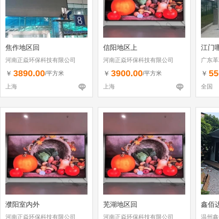
焦作地区回
信阳地区上
江门
河南正焱环保科技有限公司
河南正焱环保科技有限公司
广东革
3890.00
3900.00
55
￥
￥
￥
/平方米
/平方米
上海
上海
全国
濮阳室内外
芜湖地区回
鑫佰
河南正焱环保科技有限公司
河南正焱环保科技有限公司
温州鑫