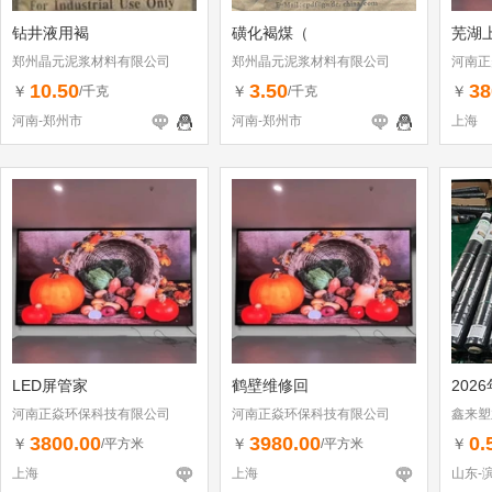
钻井液用褐
磺化褐煤（
芜湖
郑州晶元泥浆材料有限公司
郑州晶元泥浆材料有限公司
河南正
10.50
3.50
38
￥
￥
￥
/千克
/千克
河南-郑州市
河南-郑州市
上海
LED屏管家
鹤壁维修回
202
河南正焱环保科技有限公司
河南正焱环保科技有限公司
鑫来塑
3800.00
3980.00
0.
￥
￥
￥
/平方米
/平方米
上海
上海
山东-