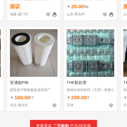
面议
20.00
￥
/kg
福建-厦门市
山东-青岛市
山
安满能PIB-
THK新款滑
T
固安县牛驼镇鑫磊滤清器厂
海纳自动化科技（天津）有限公
海
司
司
160.00
200.00
￥
￥
/个
/1
河北-廊坊市
天津
天
查看更多
二手船舶
产品/供应商