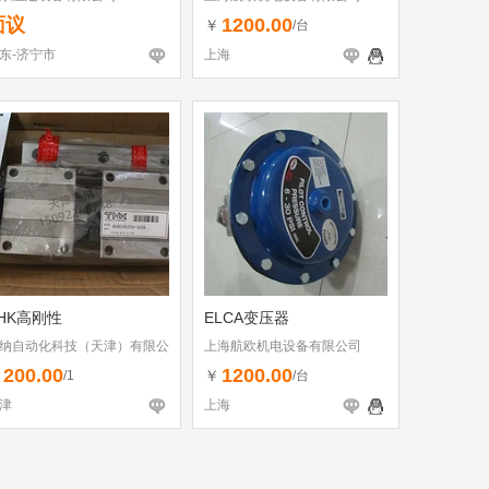
面议
1200.00
￥
/台
东-济宁市
上海
HK高刚性
ELCA变压器
纳自动化科技（天津）有限公
上海航欧机电设备有限公司
200.00
1200.00
￥
￥
/1
/台
津
上海