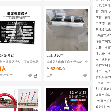
市PVC再
膜
|
濮阳市
薄膜
|
濮阳
用薄膜
|
濮
其他造纸化
|
许昌市涂
许昌市制浆
设备
|
许昌
油设备
|
许
定制设备铭
见山通风空
电子项目合
州市番禺区沙头广原金属制品
武城县见山电子商务经营部（个
器件材料
|
体工商户）
面议
62.00
￥
/台
许昌市电子
东-广州市
山东
纺织染整助
|
许昌市纺
剂
|
许昌市
许昌市净洗
|
许昌市矿
吸附剂
|
许