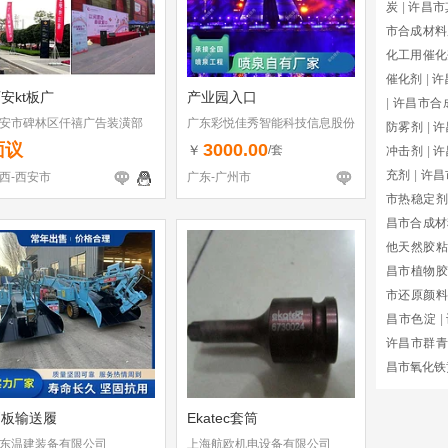
炭
|
许昌市
市合成材料
化工用催化
催化剂
|
许
安kt板广
产业园入口
|
许昌市合
安市碑林区仟禧广告装潢部
广东彩悦佳秀智能科技信息股份
防雾剂
|
许
有限公司
面议
3000.00
￥
/套
冲击剂
|
许
充剂
|
许昌
西-西安市
广东-广州市
市热稳定剂
昌市合成材
他天然胶粘
昌市植物胶
市还原颜料
昌市色淀
|
许昌市群青
昌市氧化铁
刮板输送履
Ekatec套筒
东温建装备有限公司
上海航欧机电设备有限公司