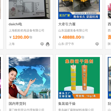
daiichi电
大牵引力履
西
上海航欧机电设备有限公司
山东温建装备有限公司
西
1200.00
48888.00
￥
￥
/台
/台
上海
山东-济宁市
陕
国内寄货到
集装箱干燥
份
厦门牧邦货运代理有限公司
青岛融汇吸附材料有限公司
山