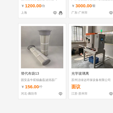
有限公司
1200.00
3000.00
￥
￥
/台
/套
上海
广东-广州市
替代布袋13
光学玻璃离
固安县牛驼镇鑫磊滤清器厂
苏州洁绿达环保设备有限公司
156.00
面议
￥
/个
河北-廊坊市
江苏-苏州市