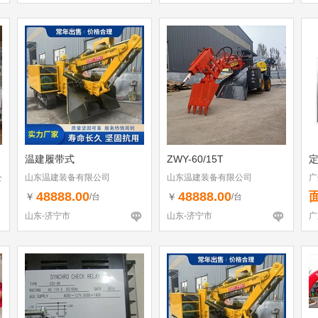
温建履带式
ZWY-60/15T
公
山东温建装备有限公司
山东温建装备有限公司
广
厂
48888.00
48888.00
￥
￥
/台
/台
山东-济宁市
山东-济宁市
广