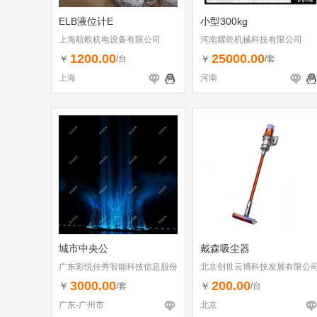
ELB液位计E
小型300kg
上海航欧机电设备有限公司
河南耀乾机械科技有限公司
1200.00
25000.00
￥
￥
/台
/套
上海
河南
城市中央公
戴森吸尘器
广东彩悦佳秀智能科技信息股份
北京创世云博科技发展有限公
有限公司
3000.00
200.00
￥
￥
/套
/台
广东-广州市
北京