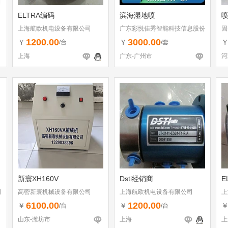
ELTRA编码
滨海湿地喷
喷
上海航欧机电设备有限公司
广东彩悦佳秀智能科技信息股份
固
有限公司
1200.00
3000.00
￥
￥
/台
/套
上海
广东-广州市
河
新寰XH160V
Dsti经销商
E
司
高密新寰机械设备有限公司
上海航欧机电设备有限公司
上
6100.00
1200.00
￥
￥
/台
/台
山东-潍坊市
上海
上