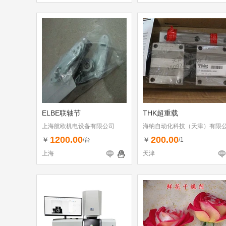
ELBE联轴节
THK超重载
上海航欧机电设备有限公司
海纳自动化科技（天津）有限
司
1200.00
200.00
￥
￥
/台
/1
上海
天津