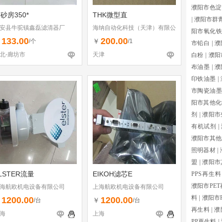
濮阳市色淀
砂房350*
THK微型直
|
濮阳市群
安县牛驼镇鑫磊滤清器厂
海纳自动化科技（天津）有限公
阳市氧化铁
司
133.00
200.00
￥
￥
/个
/1
市铅白
|
濮
北-廊坊市
天津
白粉
|
濮阳
布油墨
|
濮
印铁油墨
|
市陶瓷油墨
阳市其他化
剂
|
濮阳市
有机试剂
|
濮阳市其他
照明器材
|
盟
|
濮阳市
LSTER流量
EIKOH滤芯E
PPS再生料
濮阳市PE
海航欧机电设备有限公司
上海航欧机电设备有限公司
料
|
濮阳市
1200.00
1200.00
￥
￥
/台
/台
再生料
|
濮
海
上海
PP再生料
|