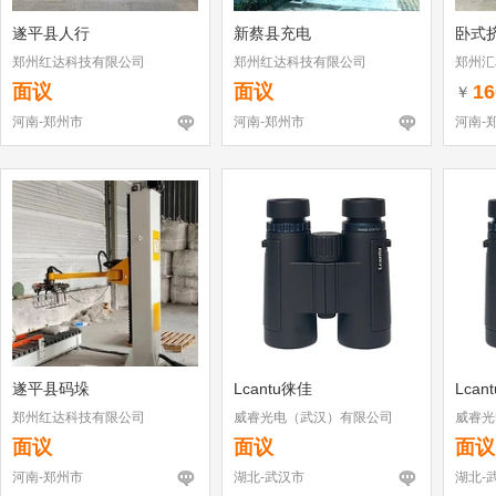
遂平县人行
新蔡县充电
卧式
郑州红达科技有限公司
郑州红达科技有限公司
郑州汇
面议
面议
16
￥
河南-郑州市
河南-郑州市
河南-
遂平县码垛
Lcantu徕佳
Lcan
郑州红达科技有限公司
威睿光电（武汉）有限公司
威睿光
面议
面议
面议
河南-郑州市
湖北-武汉市
湖北-