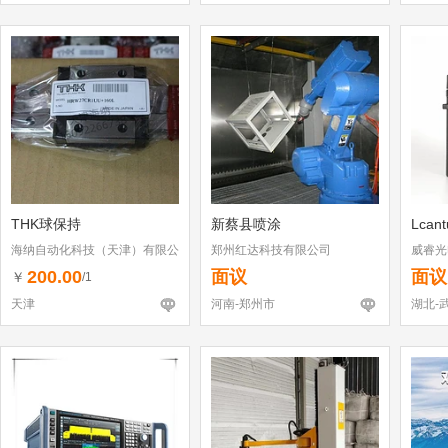
THK球保持
新蔡县喷涂
Lcan
海纳自动化科技（天津）有限公
郑州红达科技有限公司
威睿光
司
200.00
面议
面议
￥
/1
天津
河南-郑州市
湖北-