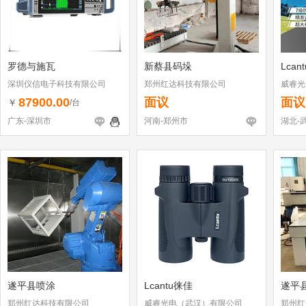
罗德与施瓦
新蔡县码垛
Lcan
深圳仪信电子科技有限公司
郑州红达科技有限公司
威睿光
87900.00
面议
面议
￥
/台
广东-深圳市
河南-郑州市
湖北-
遂平县喷涂
Lcantu徕佳
遂平
郑州红达科技有限公司
威睿光电（武汉）有限公司
郑州红