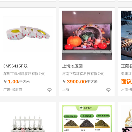
3M56415F双
上海地区回
正阳
深圳市鑫楷鸿胶粘有限公司
河南正焱环保科技有限公司
郑州红
1.00
3900.00
面议
￥
￥
/平方米
/平方米
广东-深圳市
上海
河南-