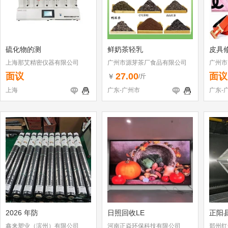
硫化物的测
鲜奶茶轻乳
皮具
上海那艾精密仪器有限公司
广州市源芽茶厂食品有限公司
广州市
店
面议
27.00
面议
￥
/斤
上海
广东-广州市
广东-
2026 年防
日照回收LE
正阳
鑫来塑业（滨州）有限公司
河南正焱环保科技有限公司
郑州红