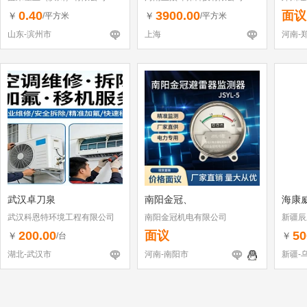
0.40
3900.00
面议
￥
￥
/平方米
/平方米
山东-滨州市
上海
河南-
武汉卓刀泉
南阳金冠、
海康
武汉科恩特环境工程有限公司
南阳金冠机电有限公司
新疆辰
200.00
面议
50
￥
￥
/台
湖北-武汉市
河南-南阳市
新疆-