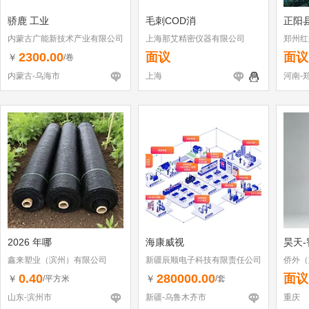
骄鹿 工业
毛刺COD消
正阳
内蒙古广能新技术产业有限公司
上海那艾精密仪器有限公司
郑州红
2300.00
面议
面议
￥
/卷
内蒙古-乌海市
上海
河南-
2026 年哪
海康威视
昊天-
鑫来塑业（滨州）有限公司
新疆辰顺电子科技有限责任公司
侨外（
0.40
280000.00
面议
￥
￥
/平方米
/套
山东-滨州市
新疆-乌鲁木齐市
重庆