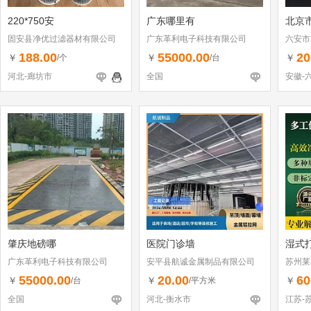
220*750安
广东哪里有
北京
固安县净优过滤器材有限公司
广东革利电子科技有限公司
六安市
188.00
55000.00
20
￥
￥
￥
/个
/台
河北-廊坊市
全国
安徽-
肇庆地磅哪
医院门诊墙
湿式
广东革利电子科技有限公司
安平县航诚金属制品有限公司
苏州莱
55000.00
20.00
60
￥
￥
￥
/台
/平方米
全国
河北-衡水市
江苏-