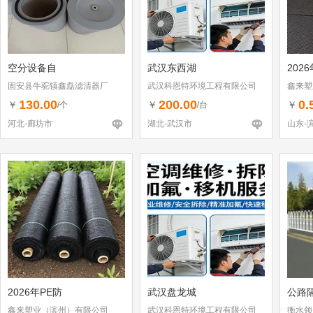
空分设备自
武汉东西湖
202
固安县牛驼镇鑫磊滤清器厂
武汉科恩特环境工程有限公司
鑫来塑
130.00
200.00
0.
￥
￥
￥
/个
/台
河北-廊坊市
湖北-武汉市
山东-
2026年PE防
武汉盘龙城
公路
鑫来塑业（滨州）有限公司
武汉科恩特环境工程有限公司
衡水领