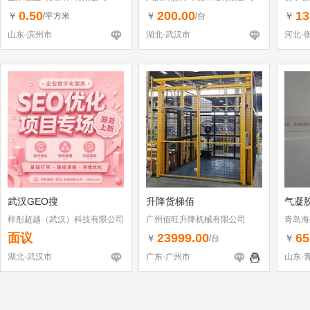
0.50
200.00
13
￥
￥
￥
/平方米
/台
山东-滨州市
湖北-武汉市
河北-
武汉GEO搜
升降货梯佰
气凝
梓彤超越（武汉）科技有限公司
广州佰旺升降机械有限公司
青岛海
面议
23999.00
65
￥
￥
/台
湖北-武汉市
广东-广州市
山东-