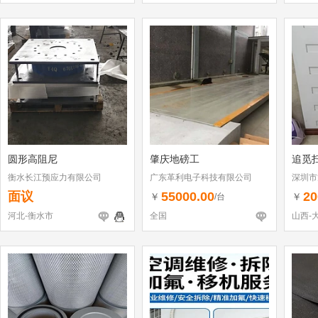
圆形高阻尼
肇庆地磅工
追觅
衡水长江预应力有限公司
广东革利电子科技有限公司
深圳市
（个体
面议
55000.00
20
￥
￥
/台
河北-衡水市
全国
山西-