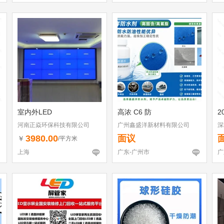
室内外LED
高浓 C6 防
2
河南正焱环保科技有限公司
广州鑫盛洋新材料有限公司
深
3980.00
面议
￥
/平方米
上海
广东-广州市
广