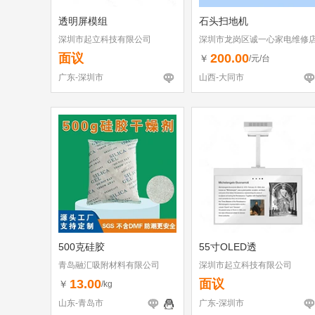
透明屏模组
石头扫地机
深圳市起立科技有限公司
深圳市龙岗区诚一心家电维修
（个体工商户）
面议
200.00
￥
/元/台
广东-深圳市
山西-大同市
500克硅胶
55寸OLED透
青岛融汇吸附材料有限公司
深圳市起立科技有限公司
13.00
面议
￥
/kg
山东-青岛市
广东-深圳市