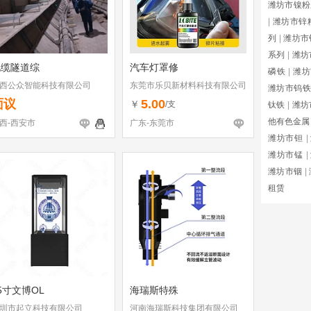
潍坊市镍粉
|
潍坊市锌
列
|
潍坊市
系列
|
潍坊
电缆隧道综
汽车灯罩修
磷铁
|
潍坊
西公众智能科技有限公司
东莞市乐贝新材料科技有限公司
潍坊市钨铁
面议
5.00
￥
/支
钛铁
|
潍坊
他有色金属
西-西安市
广东-东莞市
潍坊市钽
|
潍坊市锰
|
潍坊市铟
|
租赁
5寸文博OL
海瑞斯特殊
圳市起立科技有限公司
河南海瑞斯科技集团有限公司