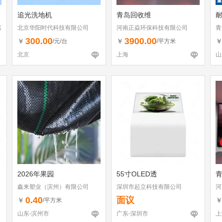
追光洗地机
青岛回收维
耐
店
北京华阳时代科技有限公司
河南正焱环保科技有限公司
青
300.00
3900.00
￥
￥
/元/台
/平方米
北京
上海
山
2026年果园
55寸OLED透
鑫来塑业（滨州）有限公司
深圳市起立科技有限公司
河
0.40
面议
￥
/平方米
山东-滨州市
广东-深圳市
上