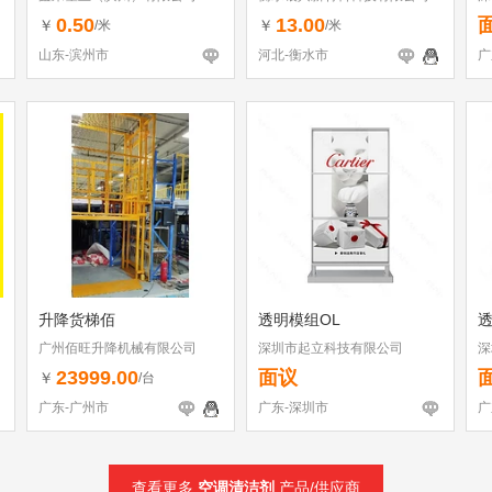
0.50
13.00
￥
￥
/米
/米
山东-滨州市
河北-衡水市
广
升降货梯佰
透明模组OL
透
广州佰旺升降机械有限公司
深圳市起立科技有限公司
深
23999.00
面议
￥
/台
广东-广州市
广东-深圳市
广
查看更多
空调清洁剂
产品/供应商