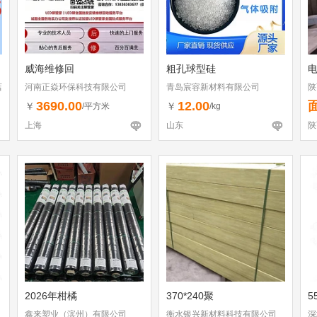
威海维修回
粗孔球型硅
店
河南正焱环保科技有限公司
青岛宸容新材料有限公司
陕
3690.00
12.00
￥
￥
/平方米
/kg
上海
山东
陕
2026年柑橘
370*240聚
5
鑫来塑业（滨州）有限公司
衡水银兴新材料科技有限公司
深