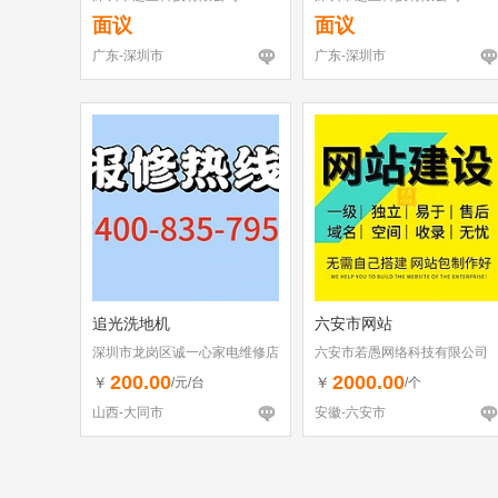
面议
面议
广东-深圳市
广东-深圳市
追光洗地机
六安市网站
深圳市龙岗区诚一心家电维修店
六安市若愚网络科技有限公司
（个体工商户）
200.00
2000.00
￥
￥
/元/台
/个
山西-大同市
安徽-六安市