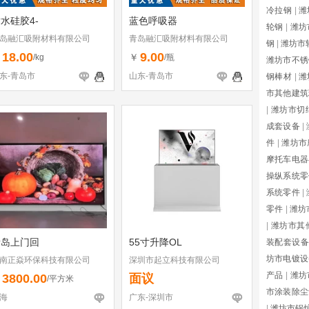
冷拉钢
|
潍
水硅胶4-
蓝色呼吸器
轮钢
|
潍坊
岛融汇吸附材料有限公司
青岛融汇吸附材料有限公司
钢
|
潍坊市
18.00
9.00
￥
￥
/kg
/瓶
潍坊市不锈
东-青岛市
山东-青岛市
钢棒材
|
潍
市其他建筑
|
潍坊市切
成套设备
|
件
|
潍坊市
摩托车电器
操纵系统零
系统零件
|
零件
|
潍坊
|
潍坊市其
青岛上门回
55寸升降OL
装配套设备
坊市电镀设
南正焱环保科技有限公司
深圳市起立科技有限公司
产品
|
潍坊
3800.00
面议
￥
/平方米
市涂装除尘
海
广东-深圳市
|
潍坊市锅