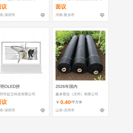
面议
面议
东-深圳市
河南-新乡市
明OLED拼
2026年国内
圳市起立科技有限公司
鑫来塑业（滨州）有限公司
面议
0.40
￥
/平方米
东-深圳市
山东-滨州市