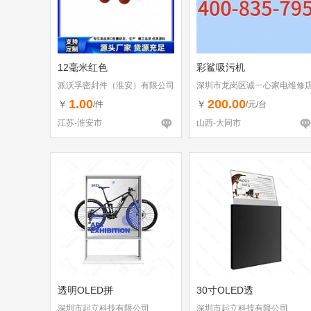
12毫米红色
彩鲨吸污机
派沃孚密封件（淮安）有限公司
深圳市龙岗区诚一心家电维修
（个体工商户）
1.00
200.00
￥
￥
/件
/元/台
江苏-淮安市
山西-大同市
透明OLED拼
30寸OLED透
深圳市起立科技有限公司
深圳市起立科技有限公司