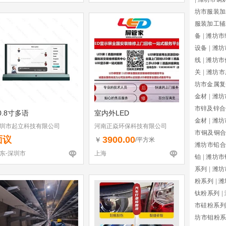
坊市服装加
服装加工辅
备
|
潍坊市
设备
|
潍坊
线
|
潍坊市
关
|
潍坊市
坊市金属复
金材
|
潍坊
市锌及锌合
0.8寸多语
室内外LED
金材
|
潍坊
圳市起立科技有限公司
河南正焱环保科技有限公司
市铜及铜
面议
3900.00
￥
/平方米
潍坊市铅合
东-深圳市
上海
铂
|
潍坊市
系列
|
潍坊
粉系列
|
潍
钛粉系列
|
市硅粉系列
坊市钼粉