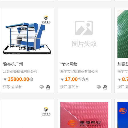
验布机广州
**pvc网纹
加强
江苏圣顿机械有限公司
海宁市宝德布业有限公司
海宁市
35800.00
17.00
8.
￥
￥
￥
/台
/平方米
江苏-盐城市
浙江-嘉兴市
浙江-