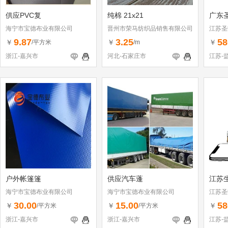
供应PVC复
纯棉 21x21
广东
海宁市宝德布业有限公司
晋州市荣马纺织品销售有限公司
江苏圣
9.87
3.25
58
￥
￥
￥
/平方米
/m
浙江-嘉兴市
河北-石家庄市
江苏-
户外帐篷篷
供应汽车蓬
江苏
海宁市宝德布业有限公司
海宁市宝德布业有限公司
江苏圣
30.00
15.00
58
￥
￥
￥
/平方米
/平方米
浙江-嘉兴市
浙江-嘉兴市
江苏-