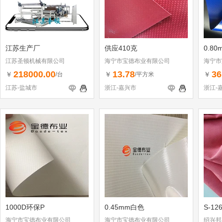
江苏生产厂
供应410克
0.8
江苏圣顿机械有限公司
海宁市宝德布业有限公司
海宁市
218000.00
13.78
36
￥
￥
￥
/台
/平方米
江苏-盐城市
浙江-嘉兴市
浙江-
1000D环保P
0.45mm白色
S-12
海宁市宝德布业有限公司
海宁市宝德布业有限公司
绍兴邦