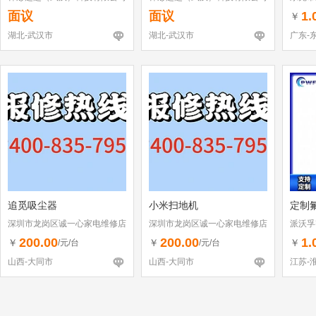
面议
面议
1.
￥
湖北-武汉市
湖北-武汉市
广东-
追觅吸尘器
小米扫地机
定制
深圳市龙岗区诚一心家电维修店
深圳市龙岗区诚一心家电维修店
派沃孚
（个体工商户）
（个体工商户）
200.00
200.00
1.
￥
￥
￥
/元/台
/元/台
山西-大同市
山西-大同市
江苏-