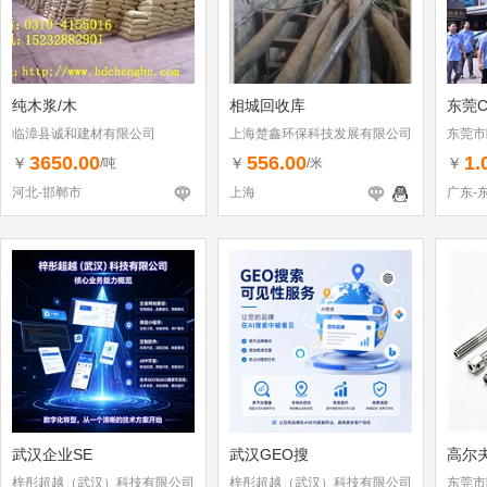
纯木浆/木
相城回收库
东莞C
临漳县诚和建材有限公司
上海楚鑫环保科技发展有限公司
东莞市
3650.00
556.00
1.
￥
￥
￥
/吨
/米
河北-邯郸市
上海
广东-
武汉企业SE
武汉GEO搜
高尔
梓彤超越（武汉）科技有限公司
梓彤超越（武汉）科技有限公司
东莞市