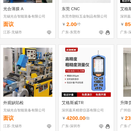
光合薄膜 A
东莞 CNC
艾格
无锡光合智能装备有限公司
东莞市朗钰五金制品有限公司
深圳嘉
面议
2.00
85
￥
￥
/个
江苏-无锡市
广东-东莞市
广东-
外观缺陷检
艾格斯威TR
升降
无锡光合智能装备有限公司
深圳嘉禾精密仪器有限公司
广州佰
面议
4200.00
23
￥
￥
/台
江苏-无锡市
广东-深圳市
广东-