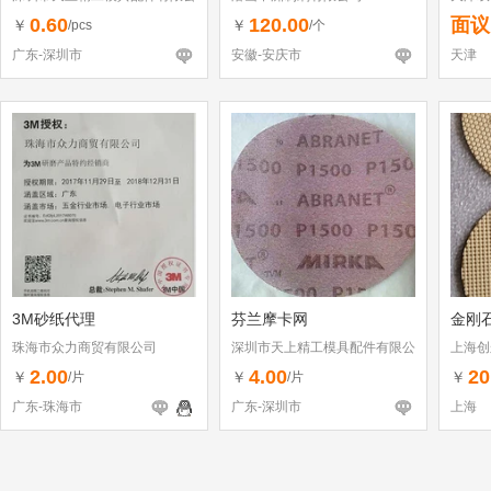
司
0.60
120.00
面议
￥
￥
/pcs
/个
广东-深圳市
安徽-安庆市
天津
3M砂纸代理
芬兰摩卡网
金刚
珠海市众力商贸有限公司
深圳市天上精工模具配件有限公
上海创
司
2.00
4.00
20
￥
￥
￥
/片
/片
广东-珠海市
广东-深圳市
上海