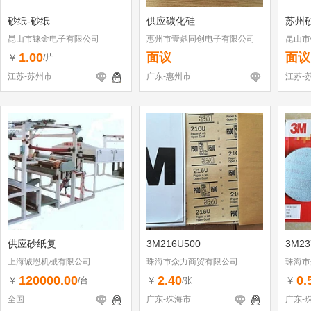
砂纸-砂纸
供应碳化硅
苏州
昆山市铼金电子有限公司
惠州市壹鼎同创电子有限公司
昆山市
1.00
面议
面议
￥
/片
江苏-苏州市
广东-惠州市
江苏-
供应砂纸复
3M216U500
3M23
上海诚恩机械有限公司
珠海市众力商贸有限公司
珠海市
120000.00
2.40
0.
￥
￥
￥
/台
/张
全国
广东-珠海市
广东-