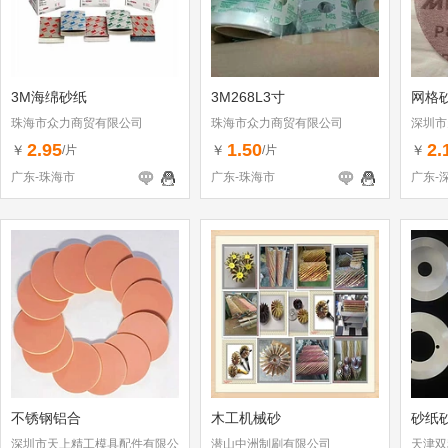
3M海绵砂纸
3M268L3寸
网格
珠海市众力商贸有限公司
珠海市众力商贸有限公司
深圳市
司
2.95
1.50
2.
￥
￥
￥
/片
/片
广东-珠海市
广东-珠海市
广东-
不锈钢铝合
木工机械砂
砂纸
深圳市天上精工模具配件有限公
潜山中洲制刷有限公司
天津双