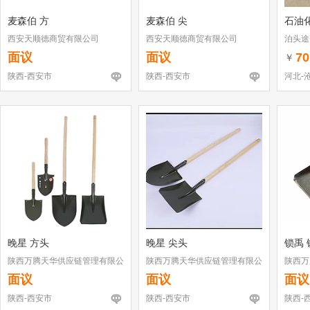
麦森伯 方
麦森伯 尖
石油
西安天顺德商贸有限公司
西安天顺德商贸有限公司
泊头途
面议
面议
70
￥
陕西-西安市
陕西-西安市
河北-
晚星 方头
晚星 尖头
锁禹 
陕西万腾天华供应链管理有限公
陕西万腾天华供应链管理有限公
陕西万
司
司
司
面议
面议
面议
陕西-西安市
陕西-西安市
陕西-