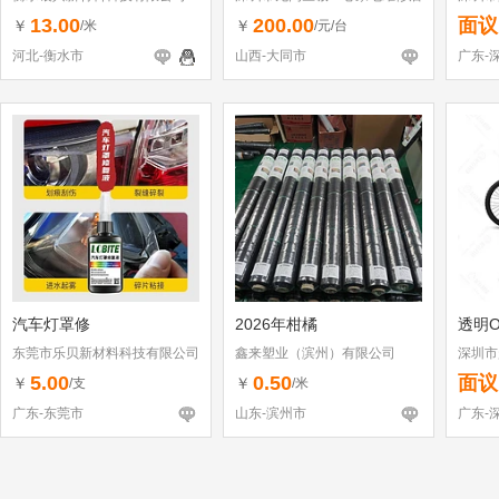
（个体工商户）
13.00
200.00
面议
￥
￥
/米
/元/台
河北-衡水市
山西-大同市
广东-
汽车灯罩修
2026年柑橘
透明O
东莞市乐贝新材料科技有限公司
鑫来塑业（滨州）有限公司
深圳市
5.00
0.50
面议
￥
￥
/支
/米
广东-东莞市
山东-滨州市
广东-