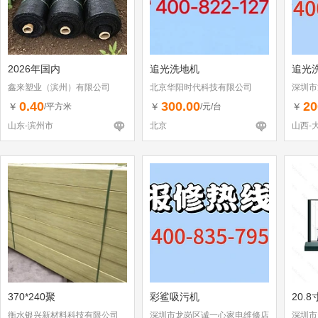
2026年国内
追光洗地机
追光
鑫来塑业（滨州）有限公司
北京华阳时代科技有限公司
深圳市
（个体
0.40
300.00
20
￥
￥
￥
/平方米
/元/台
山东-滨州市
北京
山西-
370*240聚
彩鲨吸污机
20.
衡水银兴新材料科技有限公司
深圳市龙岗区诚一心家电维修店
深圳市