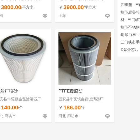
四季垫
|
三
3800.00
3900.00
￥
￥
/平方米
/平方米
峡市后备箱
海
上海
材
|
三门峡
峡市不锈钢
钢酸白棒
|
三门峡市手
D紫外芯片
造船厂喷砂
PTFE覆膜防
安县牛驼镇鑫磊滤清器厂
固安县牛驼镇鑫磊滤清器厂
140.00
186.00
￥
￥
/个
/个
北-廊坊市
河北-廊坊市