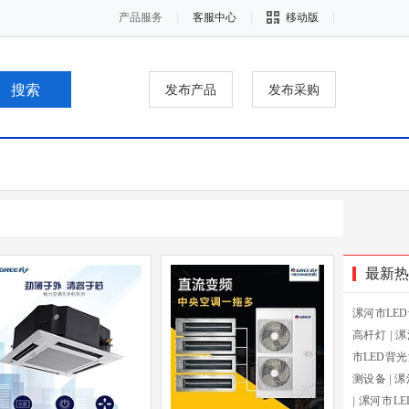
产品服务
客服中心
移动版
发布产品
发布采购
最新热
漯河市LE
高杆灯
|
漯
市LED背
测设备
|
漯
|
漯河市L