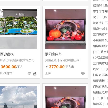
指南球
|
三
市专车专用
化
|
三门峡
峡市冷轧不
钢螺丝线
|
三门峡市不
不锈钢冷轧
钢螺旋焊管
|
三门峡市
定西沙盘模
濮阳室内外
然气滤清
川奕恒晖模型科技有限公司
河南正焱环保科技有限公司
三门峡市烟
3600.00
3770.00
￥
￥
/平方
/平方米
线材
|
三门
川-成都市
上海
门峡市不锈
钢研磨棒
|
门峡市热轧
锈钢直缝焊
|
三门峡市
滤清器
|
三