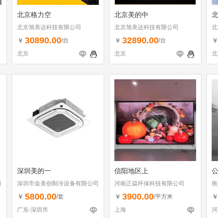
北京格力空
北京美的中
北京旭美达科技有限公司
北京旭美达科技有限公司
北
30890.00
32890.00
￥
￥
/台
/台
北京
北京
北
深圳美的一
信阳地区上
司
深圳市金美创制冷设备有限公司
河南正焱环保科技有限公司
衡
5800.00
3900.00
￥
￥
/套
/平方米
广东-深圳市
上海
河