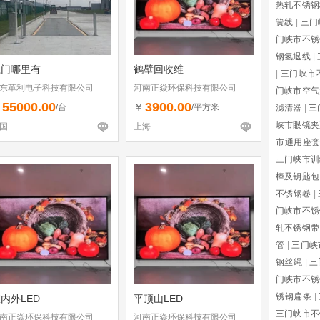
热轧不锈钢
簧线
|
三门
门峡市不锈
钢氢退线
|
江门哪里有
鹤壁回收维
|
三门峡市
东革利电子科技有限公司
河南正焱环保科技有限公司
门峡市空气
55000.00
3900.00
￥
￥
/台
/平方米
滤清器
|
三
峡市眼镜夹
国
上海
市通用座
三门峡市训
棒及钥匙包
不锈钢卷
|
门峡市不锈
轧不锈钢带
管
|
三门峡
钢丝绳
|
三
门峡市不锈
锈钢扁条
|
内外LED
平顶山LED
三门峡市不
南正焱环保科技有限公司
河南正焱环保科技有限公司