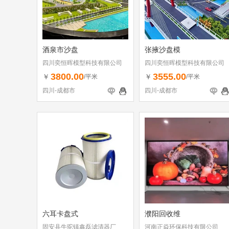
酒泉市沙盘
张掖沙盘模
四川奕恒晖模型科技有限公司
四川奕恒晖模型科技有限公司
3800.00
3555.00
￥
￥
/平米
/平米
四川-成都市
四川-成都市
六耳卡盘式
濮阳回收维
固安县牛驼镇鑫磊滤清器厂
河南正焱环保科技有限公司