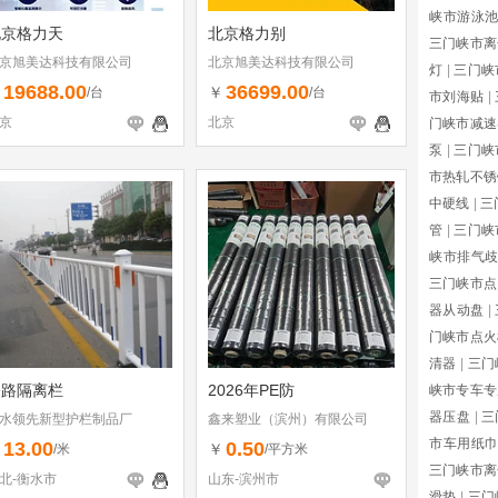
峡市游泳
北京格力天
北京格力别
三门峡市离
京旭美达科技有限公司
北京旭美达科技有限公司
灯
|
三门峡
19688.00
36699.00
￥
￥
/台
/台
市刘海贴
|
京
北京
门峡市减速
泵
|
三门峡
市热轧不锈
中硬线
|
三
管
|
三门峡
峡市排气
三门峡市点
器从动盘
|
门峡市点火
清器
|
三门
公路隔离栏
2026年PE防
峡市专车专
器压盘
|
三
水领先新型护栏制品厂
鑫来塑业（滨州）有限公司
市车用纸
13.00
0.50
￥
￥
/米
/平方米
三门峡市离
北-衡水市
山东-滨州市
滑垫
|
三门