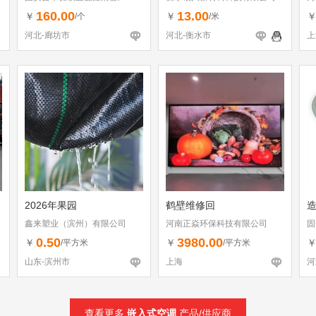
160.00
13.00
￥
￥
/个
/米
河北-廊坊市
河北-衡水市
上
2026年果园
鹤壁维修回
鑫来塑业（滨州）有限公司
河南正焱环保科技有限公司
固
0.50
3980.00
￥
￥
/平方米
/平方米
山东-滨州市
上海
河
查看更多
嵌入式空调
产品/供应商