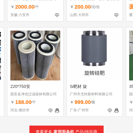
（个体工商户）
2000.00
200.00
￥
￥
/个
/元/台
安徽-六安市
山西-大同市
重
220*750安
Si靶材 旋
3
固安县净优过滤器材有限公司
广州市尤特新材料有限公司
固
188.00
999.00
￥
￥
/个
/套
河北-廊坊市
广东-广州市
河
查看更多
家用面条机
产品/供应商