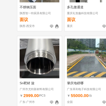
不锈钢压面
多孔微通道
陕西智一特厨具有限公司
重庆礼智鑫科技有限公司
面议
面议
陕西-西安市
重庆
Sn靶材 旋
肇庆地磅哪
广州市尤特新材料有限公司
广东革利电子科技有限公司
2999.00
55000.00
￥
￥
/PCS
/台
广东-广州市
全国