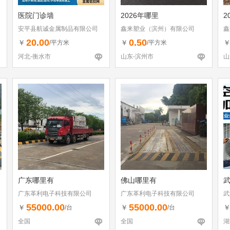
医院门诊墙
2026年哪里
2
安平县航诚金属制品有限公司
鑫来塑业（滨州）有限公司
鑫
20.00
0.50
￥
￥
/平方米
/平方米
河北-衡水市
山东-滨州市
山
广东哪里有
佛山哪里有
广东革利电子科技有限公司
广东革利电子科技有限公司
武
55000.00
55000.00
￥
￥
/台
/台
全国
全国
湖