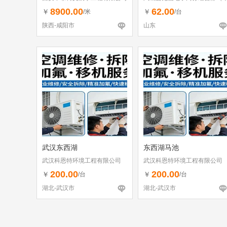
体工商户）
8900.00
62.00
￥
￥
/米
/台
陕西-咸阳市
山东
武汉东西湖
东西湖马池
武汉科恩特环境工程有限公司
武汉科恩特环境工程有限公司
200.00
200.00
￥
￥
/台
/台
湖北-武汉市
湖北-武汉市