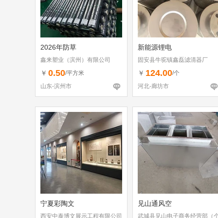
2026年防草
新能源锂电
鑫来塑业（滨州）有限公司
固安县牛驼镇鑫磊滤清器厂
0.50
124.00
￥
￥
/平方米
/个
山东-滨州市
河北-廊坊市
宁夏彩陶文
见山通风空
西安中泰博文展示工程有限公司
武城县见山电子商务经营部（