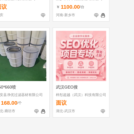
面议
1100.00
￥
/台
庆
河南-新乡市
50*660喷
武汉GEO搜
安县净优过滤器材有限公司
梓彤超越（武汉）科技有限公司
168.00
面议
￥
/个
北-廊坊市
湖北-武汉市