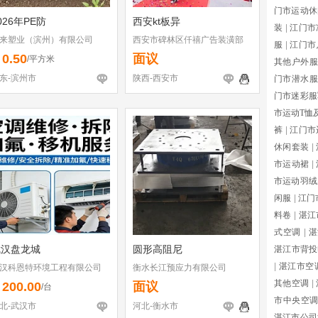
门市运动休
026年PE防
西安kt板异
装
|
江门市
来塑业（滨州）有限公司
西安市碑林区仟禧广告装潢部
服
|
江门市
0.50
面议
￥
/平方米
其他户外服
东-滨州市
陕西-西安市
门市潜水服
门市迷彩服
市运动T恤及
裤
|
江门市
休闲套装
|
市运动裙
|
市运动羽绒
闲服
|
江门
料卷
|
湛江
式空调
|
湛
武汉盘龙城
圆形高阻尼
湛江市背投
|
湛江市空
汉科恩特环境工程有限公司
衡水长江预应力有限公司
其他空调
|
200.00
面议
￥
/台
市中央空
北-武汉市
河北-衡水市
湛江市公司