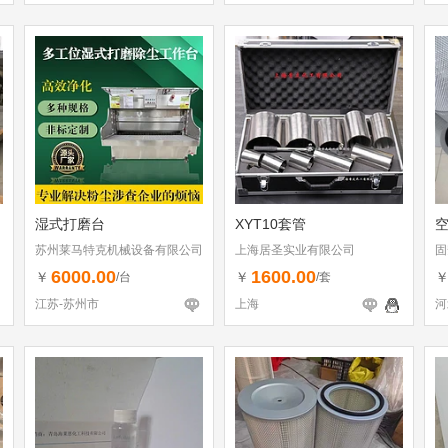
湿式打磨台
XYT10套管
苏州莱马特克机械设备有限公司
上海居圣实业有限公司
固
6000.00
1600.00
￥
￥
/台
/套
江苏-苏州市
上海
河