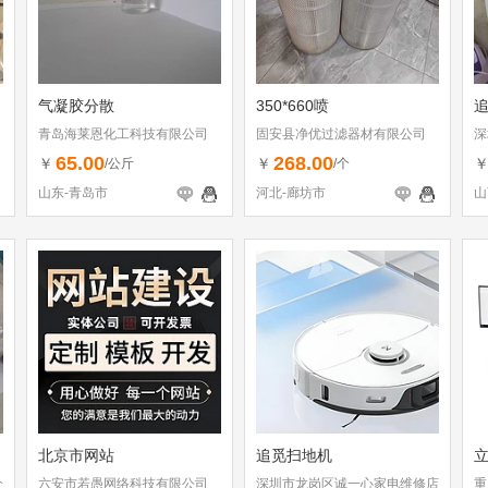
气凝胶分散
350*660喷
青岛海莱恩化工科技有限公司
固安县净优过滤器材有限公司
深
（
65.00
268.00
￥
￥
/公斤
/个
山东-青岛市
河北-廊坊市
山
北京市网站
追觅扫地机
个
六安市若愚网络科技有限公司
深圳市龙岗区诚一心家电维修店
重