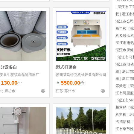
|
湛江市工
权
|
湛江市
湛江市公司
商年检
|
湛
机及馒头
湛江市电
湛江市保健
|
湛江市马
湛江市电动
空分设备自
湿式打磨台
刷
|
湛江市
安县牛驼镇鑫磊滤清器厂
苏州莱马特克机械设备有限公司
器
|
湛江市P
130.00
5500.00
￥
￥
/个
/台
席梦思
|
湛
北-廊坊市
江苏-苏州市
江市阿里服
|
湛江市SN
频营销
|
湛
机主机
|
湛
汽清洁机
|
江市季节性