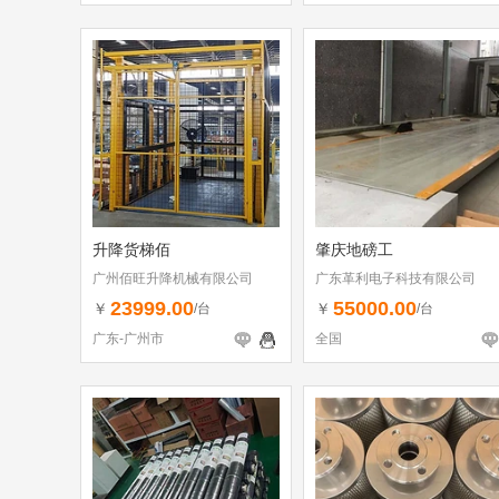
升降货梯佰
肇庆地磅工
广州佰旺升降机械有限公司
广东革利电子科技有限公司
23999.00
55000.00
￥
￥
/台
/台
广东-广州市
全国