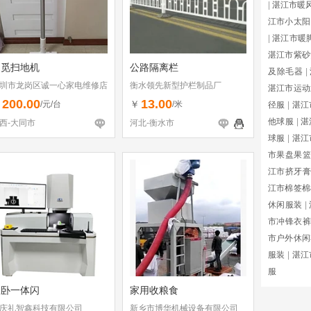
|
湛江市暖
江市小太阳
|
湛江市暖
湛江市紫砂
追觅扫地机
公路隔离栏
及除毛器
|
圳市龙岗区诚一心家电维修店
衡水领先新型护栏制品厂
湛江市运动
个体工商户）
200.00
13.00
￥
￥
/元/台
/米
径服
|
湛江
他球服
|
湛
西-大同市
河北-衡水市
球服
|
湛江
市果盘果篮
江市挤牙膏
江市棉签棉
休闲服装
|
市冲锋衣裤
市户外休闲
服装
|
湛江
服
立卧一体闪
家用收粮食
庆礼智鑫科技有限公司
新乡市博华机械设备有限公司