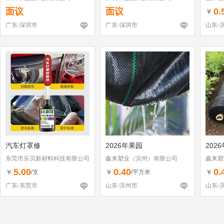
面议
面议
0.
￥
广东-深圳市
广东-深圳市
山东-
汽车灯罩修
2026年果园
202
东莞市乐贝新材料科技有限公司
鑫来塑业（滨州）有限公司
鑫来塑
5.00
0.40
0.
￥
￥
￥
/支
/平方米
广东-东莞市
山东-滨州市
山东-