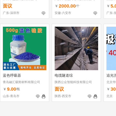
面议
2000.00
5.
￥
￥
/个
广东-深圳市
安徽-六安市
广东-
蓝色呼吸器
电缆隧道综
追光
青岛融汇吸附材料有限公司
陕西公众智能科技有限公司
北京华
9.00
面议
30
￥
￥
/瓶
山东-青岛市
陕西-西安市
北京