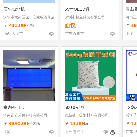
石头扫地机
55寸OLED透
青岛
深圳市龙岗区诚一心家电维修店
深圳市起立科技有限公司
河南正
（个体工商户）
200.00
面议
39
￥
￥
/元/台
山西-大同市
广东-深圳市
上海
室内外LED
500克硅胶
12毫
河南正焱环保科技有限公司
青岛融汇吸附材料有限公司
派沃孚
3980.00
13.00
1.
￥
￥
￥
/平方米
/kg
上海
山东-青岛市
江苏-