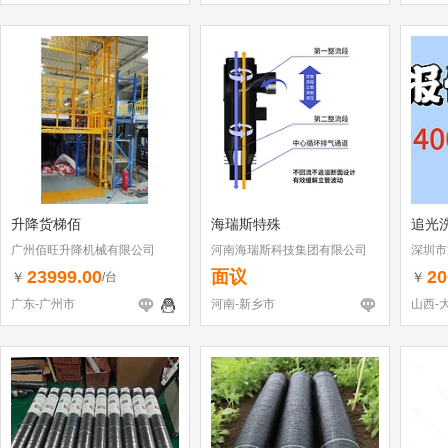
升降货梯佰
海瑞斯特殊
追光
广州佰旺升降机械有限公司
河南海瑞斯科技集团有限公司
深圳市
（个体
23999.00
面议
20
￥
￥
/台
广东-广州市
河南-新乡市
山西-