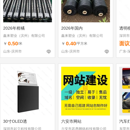
2026年柑橘
2026年国内
透明
鑫来塑业（滨州）有限公司
鑫来塑业（滨州）有限公司
深圳市
0.50
0.40
面议
￥
￥
/米
/平方米
山东-滨州市
山东-滨州市
广东-
30寸OLED透
六安市网站
汽车
深圳市起立科技有限公司
六安市若愚网络科技有限公司
东莞市