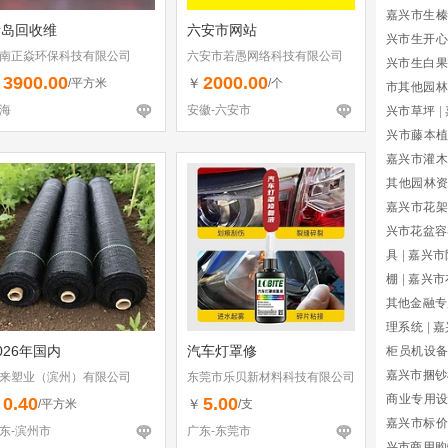
嘉兴市生榛
青岛回收维
六安市网站
兴市生开心
南正焱环保科技有限公司
六安市若愚网络科技有限公司
兴市生白果
3900.00
2000.00
￥
￥
/平方米
/个
市其他园林
海
安徽-六安市
兴市草坪
|
兴市藤本
嘉兴市灌木
其他园林
嘉兴市花架
兴市花盆容
具
|
嘉兴市
棚
|
嘉兴市
其他金融专
理系统
|
嘉
026年国内
汽车灯罩修
柜员机设
嘉兴市捆钞
来塑业（滨州）有限公司
东莞市乐贝新材料科技有限公司
商业专用
0.40
5.00
￥
￥
/平方米
/支
嘉兴市标价
东-滨州市
广东-东莞市
兴市商用购