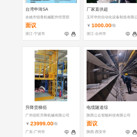
台湾申琦SA
厂家直供超
余姚市锐青机械配件经营部
玉环华控自动化设备制造有限
司
面议
1000.00
￥
/台
浙江-宁波市
浙江-台州市
升降货梯佰
电缆隧道综
广州佰旺升降机械有限公司
陕西公众智能科技有限公司
23999.00
面议
￥
/台
广东-广州市
陕西-西安市