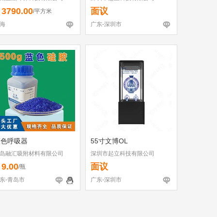
3790.00
面议
￥
/平方米
海
广东-深圳市
蓝色呼吸器
55寸文博OL
岛融汇吸附材料有限公司
深圳市起立科技有限公司
9.00
面议
￥
/瓶
东-青岛市
广东-深圳市