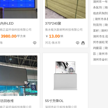
湖州市一年
杀鼠剂
|
湖
他农药制剂
|
湖州市杀
内外LED
370*240聚
剂混剂
|
湖
南正焱环保科技有限公司
衡水银兴新材料科技有限公司
菜籽
|
湖州
3980.00
13.00
￥
￥
/平方米
/米
湖州市生花
州市姬松茸
海
河北-衡水市
鸡腿菇
|
湖
荪
|
湖州市
湖州市金针
潍坊回收维
55寸升降OL
南正焱环保科技有限公司
深圳市起立科技有限公司