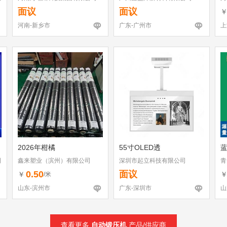
面议
面议
河南-新乡市
广东-广州市
上
2026年柑橘
55寸OLED透
司
鑫来塑业（滨州）有限公司
深圳市起立科技有限公司
青
0.50
面议
￥
/米
山东-滨州市
广东-深圳市
山
查看更多
自动锻压机
产品/供应商