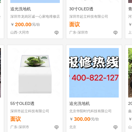
追光洗地机
30寸OLED透
公
深圳市龙岗区诚一心家电维修店
深圳市起立科技有限公司
河
（个体工商户）
200.00
面议
￥
/元/台
山西-大同市
广东-深圳市
上
55寸OLED透
追光洗地机
2
深圳市起立科技有限公司
北京华阳时代科技有限公司
鑫
面议
300.00
￥
/元/台
广东-深圳市
北京
山