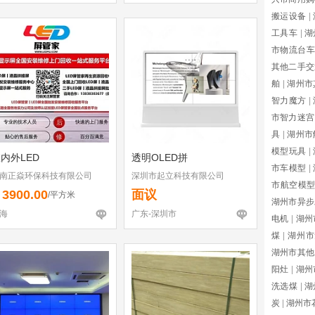
搬运设备
|
工具车
|
湖
市物流台车
其他二手交
舶
|
湖州市
智力魔方
|
市智力迷宫
具
|
湖州市
模型玩具
|
内外LED
透明OLED拼
市车模型
|
南正焱环保科技有限公司
深圳市起立科技有限公司
市航空模
3900.00
面议
￥
/平方米
湖州市异步
海
广东-深圳市
电机
|
湖州
煤
|
湖州市
湖州市其他
阳灶
|
湖州
洗选煤
|
湖
炭
|
湖州市