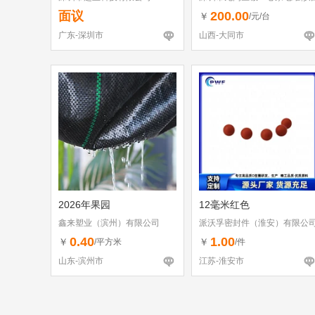
（个体工商户）
面议
200.00
￥
/元/台
广东-深圳市
山西-大同市
2026年果园
12毫米红色
鑫来塑业（滨州）有限公司
派沃孚密封件（淮安）有限公
0.40
1.00
￥
￥
/平方米
/件
山东-滨州市
江苏-淮安市