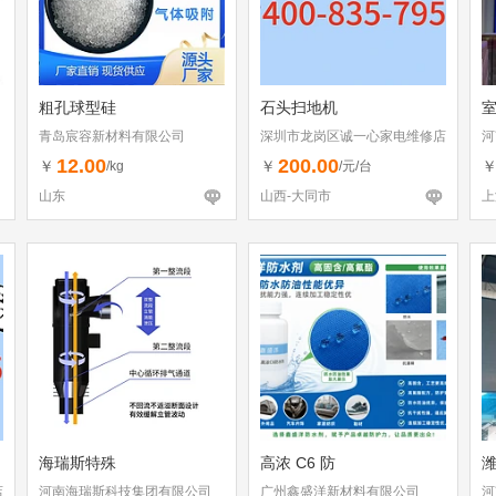
粗孔球型硅
石头扫地机
室
青岛宸容新材料有限公司
深圳市龙岗区诚一心家电维修店
河
（个体工商户）
12.00
200.00
￥
￥
/kg
/元/台
山东
山西-大同市
上
海瑞斯特殊
高浓 C6 防
店
河南海瑞斯科技集团有限公司
广州鑫盛洋新材料有限公司
河