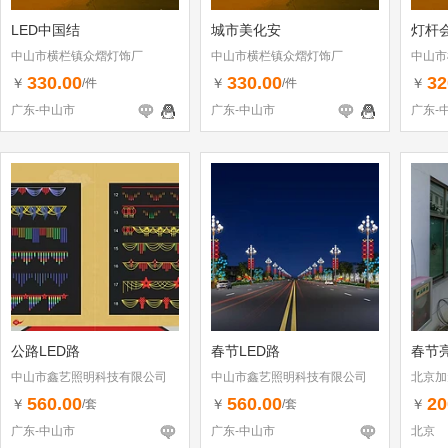
LED中国结
城市美化安
灯杆
中山市横栏镇众熠灯饰厂
中山市横栏镇众熠灯饰厂
中山市
330.00
330.00
32
￥
￥
￥
/件
/件
广东-中山市
广东-中山市
广东-
公路LED路
春节LED路
春节
中山市鑫艺照明科技有限公司
中山市鑫艺照明科技有限公司
北京加
560.00
560.00
20
￥
￥
￥
/套
/套
广东-中山市
广东-中山市
北京