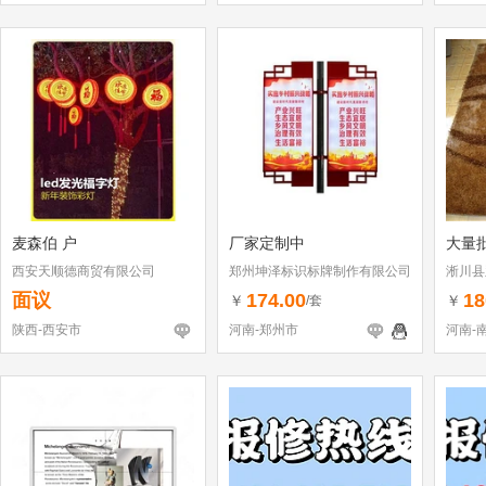
麦森伯 户
厂家定制中
大量
西安天顺德商贸有限公司
郑州坤泽标识标牌制作有限公司
淅川县
面议
174.00
18
￥
￥
/套
陕西-西安市
河南-郑州市
河南-