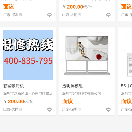
（个体工商户）
面议
200.00
面议
￥
/元/台
广东-深圳市
山西-大同市
广东-
彩鲨吸污机
透明屏模组
55寸
深圳市龙岗区诚一心家电维修店
深圳市起立科技有限公司
深圳市
（个体工商户）
200.00
面议
面议
￥
/元/台
山西-大同市
广东-深圳市
广东-