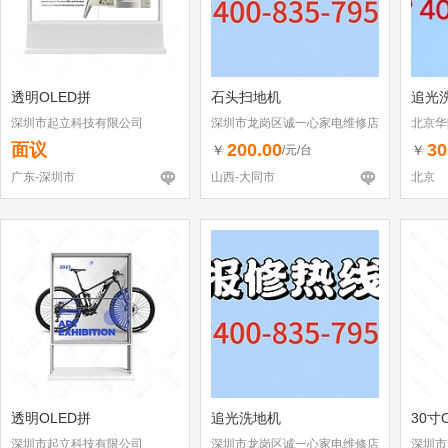
透明OLED拼
石头扫地机
追光
深圳市起立科技有限公司
深圳市龙岗区诚一心家电维修店
北京华
（个体工商户）
面议
200.00
30
￥
￥
/元/台
广东-深圳市
山西-大同市
北京
透明OLED拼
追光洗地机
30寸
深圳市起立科技有限公司
深圳市龙岗区诚一心家电维修店
深圳市