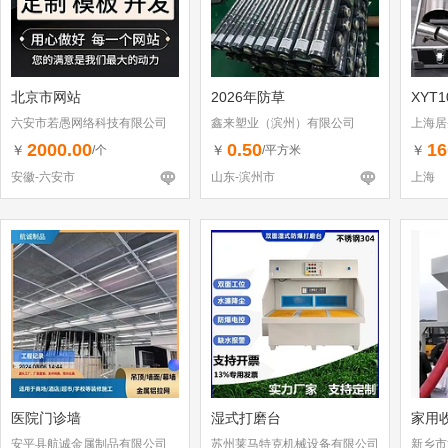
北京市网站
2026年防草
XYT
六安市若愚网络科技有限公司
鑫来塑业（滨州）有限公司
上海居
2000.00
0.50
16
￥
￥
￥
/个
/平方米
安徽-六安市
山东-滨州市
上海
医院门诊墙
湿式打磨台
家用
安平县航诚金属制品有限公司
苏州莱马特克机械设备有限公司
新乡市