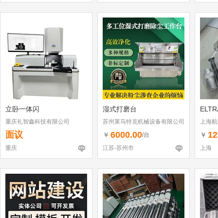
立卧一体闪
湿式打磨台
ELT
重庆礼智鑫科技有限公司
苏州莱马特克机械设备有限公司
上海航
面议
6000.00
12
￥
￥
/台
重庆
江苏-苏州市
上海