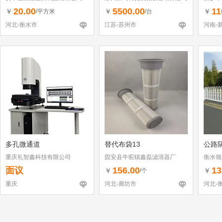
20.00
5500.00
11
￥
￥
￥
/平方米
/台
河北-衡水市
江苏-苏州市
河南-
多孔微通道
替代布袋13
公路
重庆礼智鑫科技有限公司
固安县牛驼镇鑫磊滤清器厂
衡水领
面议
156.00
13
￥
￥
/个
重庆
河北-廊坊市
河北-