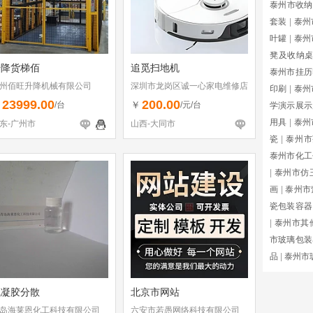
泰州市收纳
套装
|
泰州
叶罐
|
泰州
凳及收纳
升降货梯佰
追觅扫地机
泰州市挂历
州佰旺升降机械有限公司
深圳市龙岗区诚一心家电维修店
印刷
|
泰州
（个体工商户）
23999.00
200.00
￥
￥
/台
/元/台
学演示展示
用具
|
泰州
东-广州市
山西-大同市
瓷
|
泰州市
泰州市化工
|
泰州市仿
画
|
泰州市
瓷包装容器
|
泰州市其
市玻璃包装
品
|
泰州市
气凝胶分散
北京市网站
岛海莱恩化工科技有限公司
六安市若愚网络科技有限公司