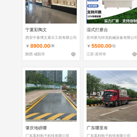
宁夏彩陶文
湿式打磨台
西安中泰博文展示工程有限公司
苏州莱马特克机械设备有限公
8900.00
5500.00
￥
￥
/米
/台
陕西-咸阳市
江苏-苏州市
肇庆地磅哪
广东哪里有
广东革利电子科技有限公司
广东革利电子科技有限公司