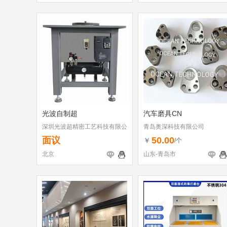
光波自制超
汽车磨具CN
深圳光波超精密工艺科技有限公
青岛奥深科技有限公司
司
面议
50.00
￥
/个
北京
山东-青岛市