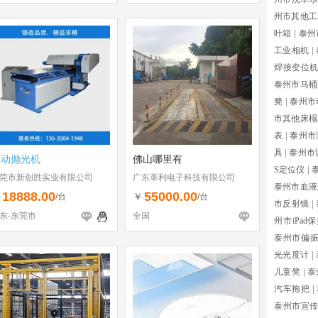
州市其他工
叶箱
|
泰州
工业相机
|
焊接变位
泰州市马桶
凳
|
泰州市
市其他床榻
表
|
泰州市
具
|
泰州市
自动抛光机
佛山哪里有
S定位仪
|
莞市新创胜实业有限公司
广东革利电子科技有限公司
泰州市血液
18888.00
55000.00
￥
￥
/台
/台
市反射镜
|
东-东莞市
全国
州市iPad
泰州市偏振
光光度计
|
儿童凳
|
泰
汽车拖把
|
泰州市宣