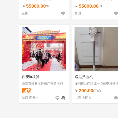
55000.00
55000.00
￥
￥
/台
/台
全国
全国
西安kt板异
追觅扫地机
西安市碑林区仟禧广告装潢部
深圳市龙岗区诚一心家电维修
（个体工商户）
面议
200.00
￥
/元/台
陕西-西安市
山西-大同市