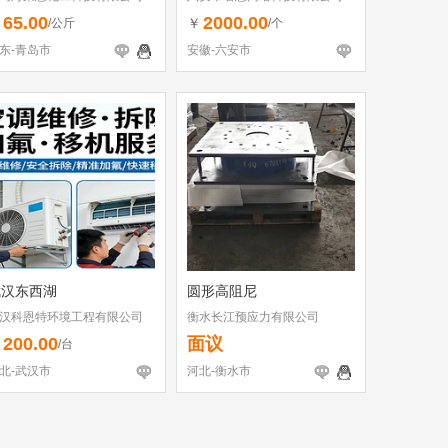
65.00
2000.00
￥
￥
/公斤
/个
东-青岛市
安徽-六安市
武汉东西湖
圆形高阻尼
汉科恩特环境工程有限公司
衡水长江预应力有限公司
200.00
面议
￥
/台
北-武汉市
河北-衡水市