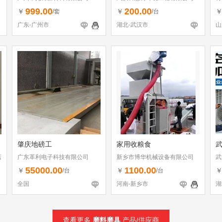
999.00
200.00
￥
￥
/套
/台
广东-广州市
湖北-武汉市
山
肇庆地磅工
家用收粮食
店
广东革利电子科技有限公司
新乡市博华机械设备有限公司
武
55000.00
1100.00
￥
￥
/台
/台
全国
河南-新乡市
湖
查看更多
磨料磨具
产品/供应商