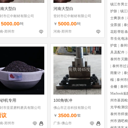
镇江市男士
河南大型白
河南大型白
护肤
|
镇江
封市亿中耐材有限公司
登封市亿中耐材有限公司
士爽肤水
|
5000.00
5000.00
￥
￥
/吨
/吨
业票据
|
泰
南-郑州市
河南-郑州市
花彩带彩条
市生化电
护套
|
泰州
具及配件
|
泰州市灭菌
|
泰州市过
雨量计
|
泰
榻
|
泰州市
全栅
|
泰州
Macbook
喷砂机专用
100角铁冲
州市基因检
光学检测
封市亚星磨料磨具有限公司
佛山市正谷科技有限公司
泰州市焊接
面议
3500.00
￥
/套
州市酒吧椅
南-郑州市
广东-佛山市
州市洗车水