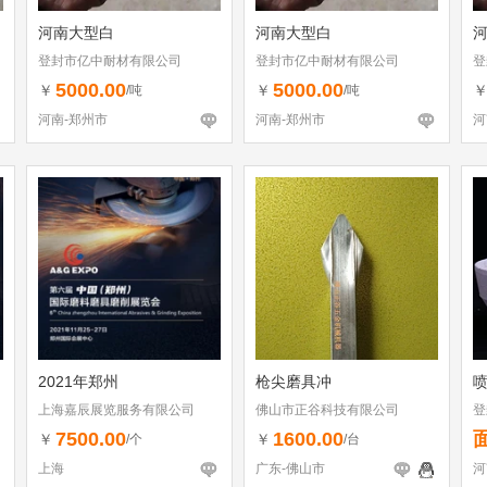
河南大型白
河南大型白
登封市亿中耐材有限公司
登封市亿中耐材有限公司
登
5000.00
5000.00
￥
￥
/吨
/吨
河南-郑州市
河南-郑州市
河
2021年郑州
枪尖磨具冲
上海嘉辰展览服务有限公司
佛山市正谷科技有限公司
登
7500.00
1600.00
￥
￥
/个
/台
上海
广东-佛山市
河