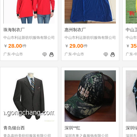
珠海制衣厂
惠州制衣厂
中山
中山市利运新纺织服饰有限公司
中山市利运新纺织服饰有限公司
中山市
28.00
29.00
35
￥
￥
￥
/件
/件
广东-中山市
广东-中山市
广东-
青岛烟台西
深圳**红
深圳
青岛嘉特美纺织服装有限公司
深圳市奥之鑫服饰有限公司
深圳市