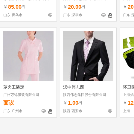
85.00
20.00
20
￥
￥
￥
/件
/件
山东-青岛市
广东-深圳市
广东-
萝岗工装定
汉中伟志西
环卫
广州万锦服装有限公司
陕西伟志集团股份有限公司
上海焰
面议
1.00
12
￥
￥
/件
广东-广州市
陕西-西安市
上海