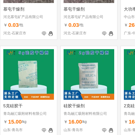
慕屯干燥剂
慕屯干燥剂
大功率
河北慕屯矿产品有限公司
河北慕屯矿产品有限公司
中山市
0.03
0.03
26
￥
￥
￥
/包
/包
河北-石家庄市
河北-石家庄市
广东-
5克硅胶干
硅胶干燥剂
2克
青岛融汇吸附材料有限公司
青岛融汇吸附材料有限公司
青岛融
15.00
16.00
16
￥
￥
￥
/kg
/kg
山东-青岛市
山东-青岛市
山东-