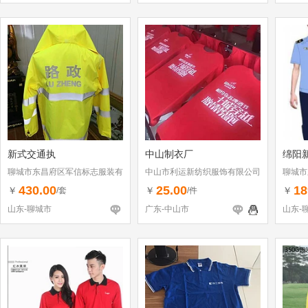
新式交通执
中山制衣厂
绵阳
聊城市东昌府区军信标志服装有
中山市利运新纺织服饰有限公司
聊城市
限公司
限公司
430.00
25.00
18
￥
￥
￥
/套
/件
山东-聊城市
广东-中山市
山东-