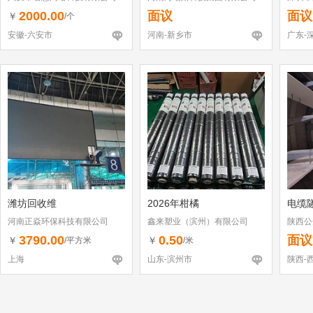
2000.00
面议
面议
￥
/个
安徽-六安市
河南-新乡市
广东-
潍坊回收维
2026年柑橘
电缆
河南正焱环保科技有限公司
鑫来塑业（滨州）有限公司
陕西公
3790.00
0.50
面议
￥
￥
/平方米
/米
上海
山东-滨州市
陕西-