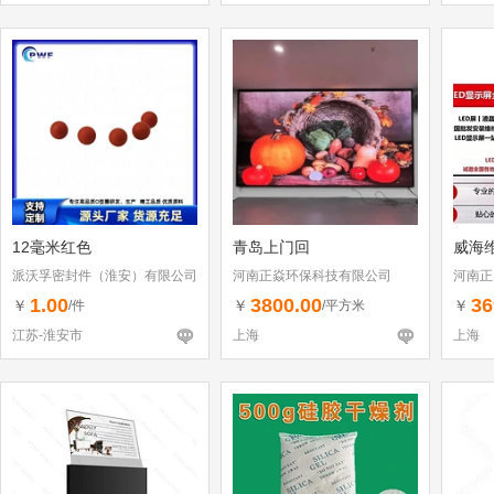
12毫米红色
青岛上门回
威海
派沃孚密封件（淮安）有限公司
河南正焱环保科技有限公司
河南正
1.00
3800.00
36
￥
￥
￥
/件
/平方米
江苏-淮安市
上海
上海