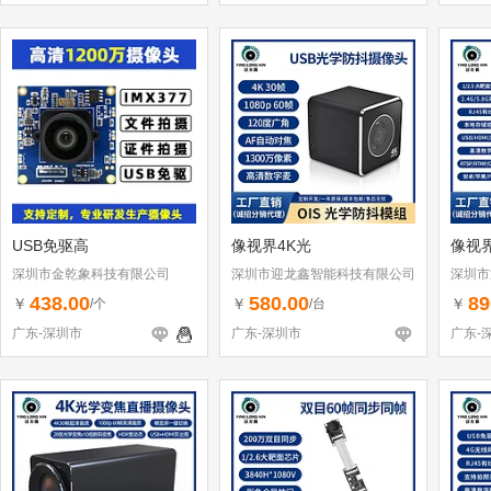
USB免驱高
像视界4K光
像视
深圳市金乾象科技有限公司
深圳市迎龙鑫智能科技有限公司
深圳市
438.00
580.00
89
￥
￥
￥
/个
/台
广东-深圳市
广东-深圳市
广东-