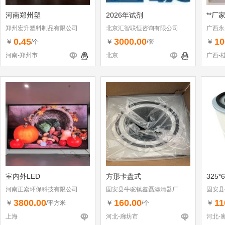
河南郑州塑
2026年试剂
**厂
郑州宏升塑料制品有限公司
北京汇智联恒咨询有限公司
广西永
0.45
3000.00
10
￥
￥
￥
/个
/套
河南-郑州市
北京
广西-
室内外LED
方形卡盘式
325*
河南正焱环保科技有限公司
固安县牛驼镇鑫磊滤清器厂
固安县
3800.00
160.00
11
￥
￥
￥
/平方米
/个
上海
河北-廊坊市
河北-