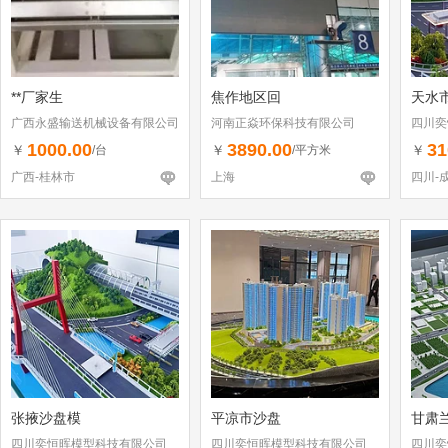
**厂家生
焦作地区回
天水
广西永盛输送机械设备有限公司
河南正焱环保科技有限公司
四川奕
1000.00
3890.00
31
￥
￥
￥
/台
/平方米
广西-桂林市
上海
四川-
张掖沙盘模
平凉市沙盘
甘肃
四川奕恒晖模型科技有限公司
四川奕恒晖模型科技有限公司
四川奕