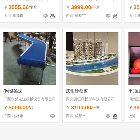
3555.00
3999.00
35
￥
￥
￥
/平米
/平米
四川-成都市
四川-成都市
四川-
{网链输送
庆阳沙盘模
平顶山
广西永盛输送机械设备有限公司
四川奕恒晖模型科技有限公司
河南正
5000.00
3100.00
39
￥
￥
￥
/台
/平方
广西-桂林市
四川-成都市
上海