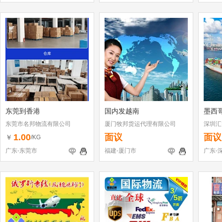
东莞到香港
国内发越南
墨西
东莞市名邦物流有限公司
厦门牧邦货运代理有限公司
深圳汇
司
1.00
面议
面议
￥
/KG
广东-东莞市
福建-厦门市
广东-