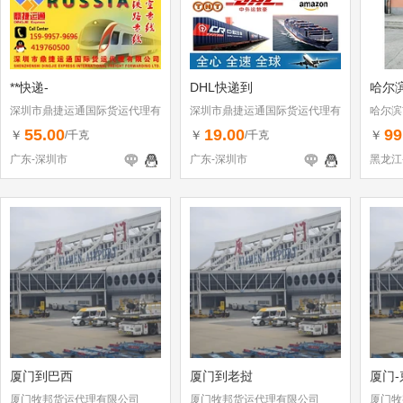
**快递-
DHL快递到
哈尔
深圳市鼎捷运通国际货运代理有
深圳市鼎捷运通国际货运代理有
哈尔滨
限公司
限公司
55.00
19.00
99
￥
￥
￥
/千克
/千克
广东-深圳市
广东-深圳市
黑龙江
厦门到巴西
厦门到老挝
厦门-
厦门牧邦货运代理有限公司
厦门牧邦货运代理有限公司
厦门牧