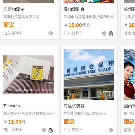
淄博物流专
发物流到台
兰州
高青利恒运输有限公司
深圳市鼎捷运通国际货运代理有
甘肃启
限公司
面议
15.00
18
￥
￥
/千克
山东-淄博市
广东-深圳市
甘肃-
Tiltwatch
海运优势货
国内
苏州莱维亚自动化科技有限公司
广州地航国际物流有限公司
厦门牧
11.00
面议
面议
￥
/件
四川-成都市
广东-深圳市
福建-