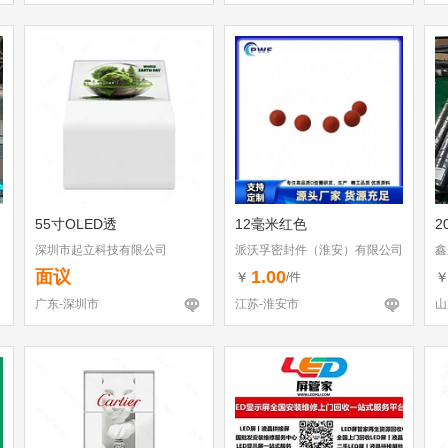
55寸OLED透
12毫米红色
2
深圳市起立科技有限公司
派沃孚密封件（淮安）有限公司
鑫
面议
1.00
￥
/件
广东-深圳市
江苏-淮安市
山