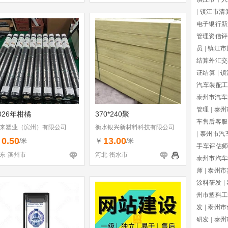
|
镇江市清
电子银行新
管理资信评
员
|
镇江市
结算外汇交
证结算
|
镇
汽车装配
泰州市汽车
管理
|
泰州
026年柑橘
370*240聚
车售后客服
来塑业（滨州）有限公司
衡水银兴新材料科技有限公司
|
泰州市汽
0.50
13.00
￥
￥
/米
/米
手车评估
东-滨州市
河北-衡水市
泰州市汽车
师
|
泰州市
涂料研发
|
州市塑料工
发
|
泰州市
研发
|
泰州