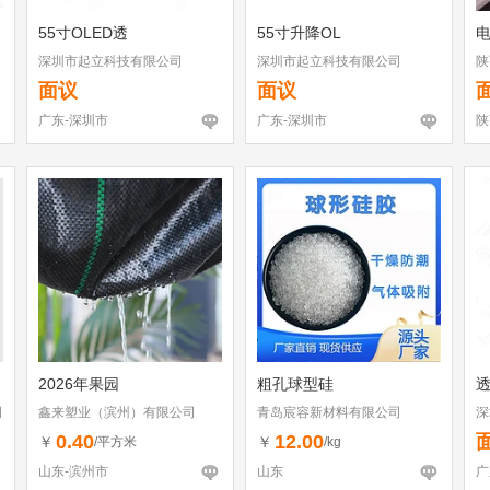
55寸OLED透
55寸升降OL
深圳市起立科技有限公司
深圳市起立科技有限公司
陕
面议
面议
广东-深圳市
广东-深圳市
陕
2026年果园
粗孔球型硅
透
司
鑫来塑业（滨州）有限公司
青岛宸容新材料有限公司
深
0.40
12.00
￥
￥
/平方米
/kg
山东-滨州市
山东
广