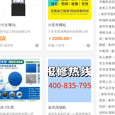
市服装纺织
皮革工艺师
|
泰州市面
料辅料采
5寸文博OL
六安市网站
泰州市服装
圳市起立科技有限公司
六安市若愚网络科技有限公司
律师法务
|
面议
2000.00
￥
/个
译
|
泰州市
教授
|
泰州
东-深圳市
安徽-六安市
中教师
|
泰
幼儿教师
|
市文科教师
州市体育
泰州市音乐
管理人员
|
育产品开发
|
泰州市培
策划
|
泰州
培训
|
泰州
浓 C6 防
追光洗地机
训招生课程
州鑫盛洋新材料有限公司
深圳市龙岗区诚一心家电维修店