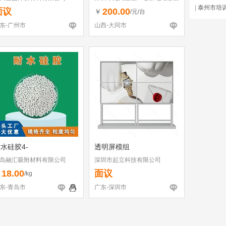
|
泰州市培
（个体工商户）
面议
200.00
￥
/元/台
东-广州市
山西-大同市
水硅胶4-
透明屏模组
岛融汇吸附材料有限公司
深圳市起立科技有限公司
18.00
面议
￥
/kg
东-青岛市
广东-深圳市