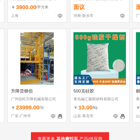
3900.00
面议
￥
/平方米
上海
河南-新乡市
广
升降货梯佰
500克硅胶
耐
广州佰旺升降机械有限公司
青岛融汇吸附材料有限公司
青
23999.00
13.00
￥
￥
/台
/kg
广东-广州市
山东-青岛市
山
查看更多
其他摩托车
产品/供应商