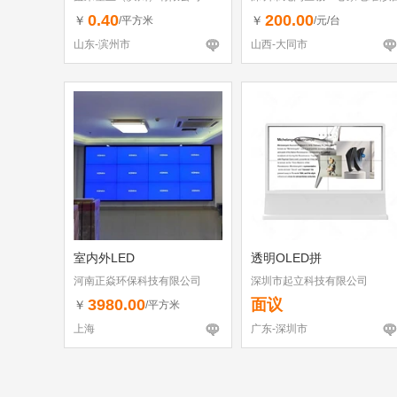
（个体工商户）
0.40
200.00
￥
￥
/平方米
/元/台
山东-滨州市
山西-大同市
室内外LED
透明OLED拼
河南正焱环保科技有限公司
深圳市起立科技有限公司
3980.00
面议
￥
/平方米
上海
广东-深圳市